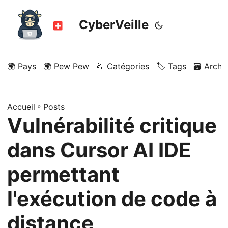
CyberVeille
🌍 Pays
🌍 Pew Pew
📂 Catégories
🏷️ Tags
🗃️ Archi
Accueil
»
Posts
Vulnérabilité critique
dans Cursor AI IDE
permettant
l'exécution de code à
distance