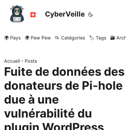
CyberVeille
🌍 Pays
🌍 Pew Pew
📂 Catégories
🏷️ Tags
🗃️ Archi
Accueil
»
Posts
Fuite de données des
donateurs de Pi-hole
due à une
vulnérabilité du
plugin WordPress