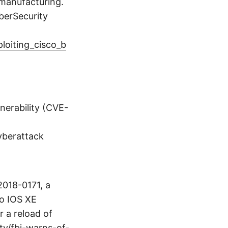
 manufacturing.
berSecurity
loiting_cisco_b
nerability (CVE-
yberattack
-2018-0171, a
co IOS XE
r a reload of
y/fbi-warns-of-