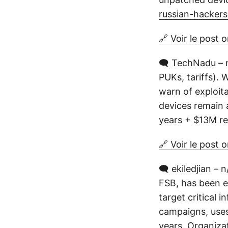
russian-hackers-
🔗 Voir le post o
🗨️ TechNadu – 
PUKs, tariffs). 
warn of exploita
devices remain 
years + $13M re
🔗 Voir le post o
🗨️ ekiledjian –
FSB, has been e
target critical 
campaigns, uses
years. Organiza