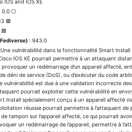
co IOS and IOS XE
: 0.0 ⚪
13 🟥
 🟥
(Fediverse)
: 943.0
 Une vulnérabilité dans la fonctionnalité Smart Install 
Cisco IOS XE pourrait permettre à un attaquant dista
e provoquer un redémarrage d’un appareil affecté, ent
de déni de service (DoS), ou d’exécuter du code arbitr
te vulnérabilité est due à une validation incorrecte d
taquant pourrait exploiter cette vulnérabilité en env
 Install spécialement conçu à un appareil affecté vi
loitation réussie pourrait permettre à l’attaquant de
e tampon sur l’appareil affecté, ce qui pourrait avoi
ovoquer un redémarrage de l’appareil, permettre à l’at