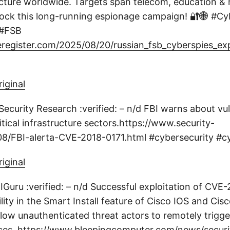
tructure worldwide. Targets span telecom, education &
ock this long-running espionage campaign! 🔐🌐 #Cy
 #FSB
register.com/2025/08/20/russian_fsb_cyberspies_exp
riginal
ecurity Research :verified: – n/d FBI warns about vul
itical infrastructure sectors.https://www.security-
8/FBI-alerta-CVE-2018-0171.html #cybersecurity #c
riginal
PCIGuru :verified: – n/d Successful exploitation of CVE
bility in the Smart Install feature of Cisco IOS and Cis
low unauthenticated threat actors to remotely trigge
ces.
https://www.bleepingcomputer.com/news/securit