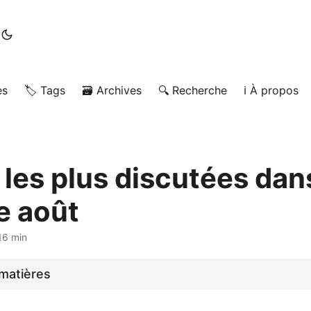
es
🏷️ Tags
🗃️ Archives
🔍 Recherche
ℹ️ À propos
 les plus discutées dans
e août
16 min
matières