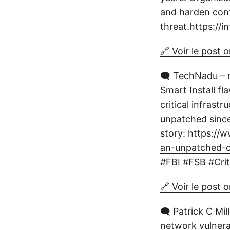
and harden confi
threat.https://
🔗 Voir le post o
🗨️ TechNadu – 
Smart Install f
critical infrast
unpatched since 
story:
https://w
an-unpatched-ci
#FBI #FSB #Crit
🔗 Voir le post o
🗨️ Patrick C Mi
network vulnera