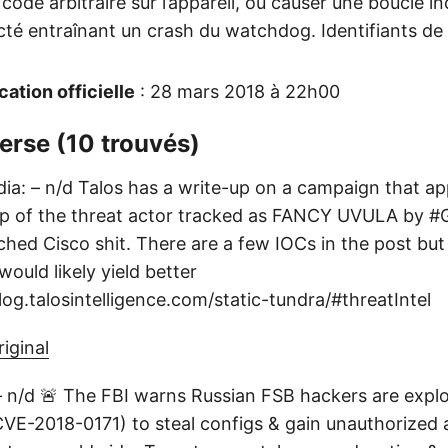
code arbitraire sur l’appareil, ou causer une boucle in
fecté entraînant un crash du watchdog. Identifiants de
cation officielle
: 28 mars 2018 à 22h00
erse (10 trouvés)
dia: – n/d Talos has a write-up on a campaign that ap
p of the threat actor tracked as FANCY UVULA by #G
ched Cisco shit. There are a few IOCs in the post but
ould likely yield better
blog.talosintelligence.com/static-tundra/#threatIntel
riginal
– n/d 🚨 The FBI warns Russian FSB hackers are explo
CVE-2018-0171) to steal configs & gain unauthorized 