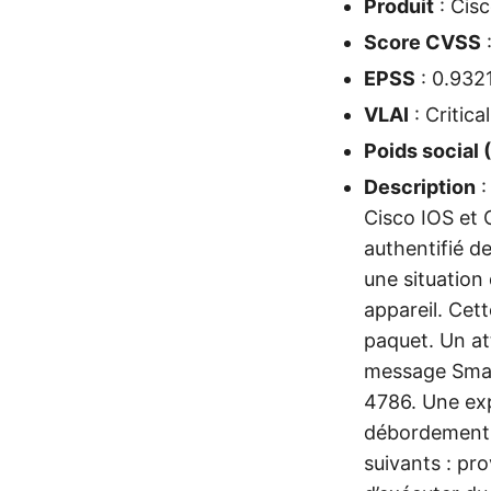
Produit
: Cis
Score CVSS
EPSS
: 0.932
VLAI
: Critical
Poids social 
Description
:
Cisco IOS et 
authentifié d
une situation 
appareil. Cet
paquet. Un at
message Smart
4786. Une exp
débordement d
suivants : pr