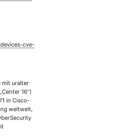
-devices-cve-
mit uralter
„Center 16“)
1 in Cisco-
ung weltweit,
yberSecurity
it