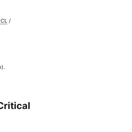
RCL
/
m).
ritical