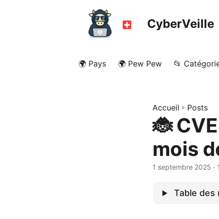
CyberVeille
🌍 Pays
🌍 Pew Pew
📂 Catégori
Accueil
»
Posts
🐞 CVE
mois d
1 septembre 2025
· 
Table des 