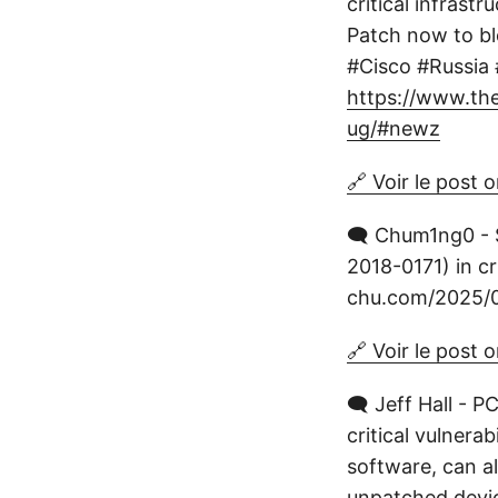
critical infras
Patch now to bl
#Cisco #Russia
https://www.the
ug/#newz
🔗 Voir le post o
🗨️ Chum1ng0 - S
2018-0171) in cr
chu.com/2025/0
🔗 Voir le post o
🗨️ Jeff Hall - 
critical vulnera
software, can al
unpatched devi