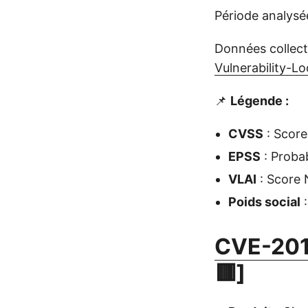
Période analysée
Données collect
Vulnerability-L
📌
Légende :
CVSS
: Score 
EPSS
: Probab
VLAI
: Score 
Poids social
:
CVE-201
🟥]