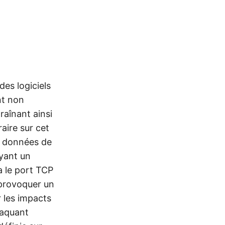
des logiciels
nt non
raînant ainsi
aire sur cet
es données de
oyant un
a le port TCP
 provoquer un
r les impacts
taquant