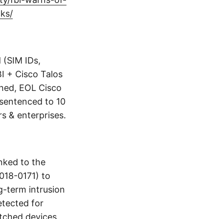
cks/
 (SIM IDs,
BI + Cisco Talos
ched, EOL Cisco
 sentenced to 10
s & enterprises.
inked to the
018-0171) to
g-term intrusion
etected for
atched devices,