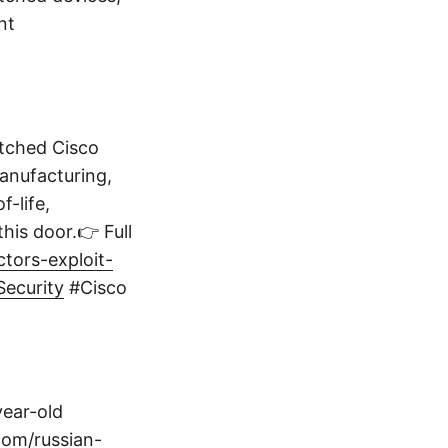
nt
atched Cisco
manufacturing,
f-life,
his door.👉 Full
tors-exploit-
Security
#Cisco
year-old
com/russian-