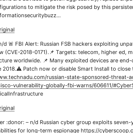
gurations to mitigate the risk posed by this persiste
informationsecuritybuzz…
riginal
n/d 🚨 FBI Alert: Russian FSB hackers exploiting unp
law (CVE-2018-0171).📌 Targets: telecom, higher ed, 
ructure worldwide. 📌 Many exploited devices are end-o
2018.⚠️ Patch now or disable Smart Install to close t
ww.technadu.com/russian-state-sponsored-threat-ac
sco-vulnerability-globally-fbi-warns/606611/#Cyber
icalInfrastructure
riginal
ller :donor: – n/d Russian cyber group exploits seven-
bilities for long-term espionage
https://cyberscoop.