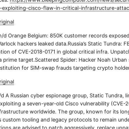
exploiting-cisco-flaw-in-critical-infrastructure-atta
riginal
n/d Orange Belgium: 850K customer records exposed
Warlock hackers leaked data.Russia’s Static Tundra: F
tion of CVE-2018-0171 in global critical infra. Unpat
a prime target.Scattered Spider: Hacker Noah Urban
stitution for SIM-swap frauds targeting crypto holder
riginal
 n/d A Russian cyber espionage group, Static Tundra, l
xploiting a seven-year-old Cisco vulnerability (CVE-2
infrastructure worldwide. The group, known for its lon
 custom tooling and legacy protocols to remain und
tions are advised to patch aggressively, replace unp