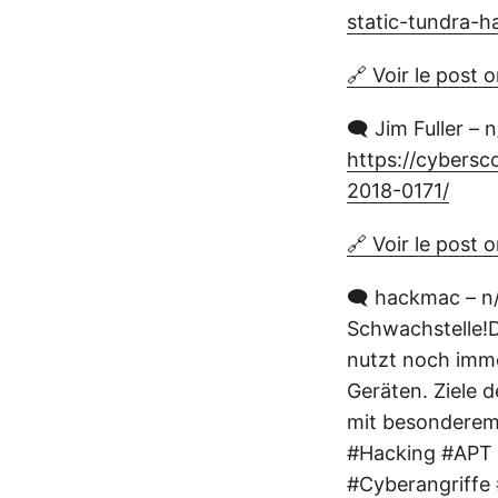
static-tundra-
🔗 Voir le post o
🗨️ Jim Fuller –
https://cybersc
2018-0171/
🔗 Voir le post o
🗨️ hackmac – n
Schwachstelle!D
nutzt noch imme
Geräten. Ziele 
mit besonderem 
#Hacking #APT 
#Cyberangriffe