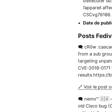
d’exécuter du 
l’appareil af
CSCvg76186.
Date de publi
Posts Fediv
🗨️ cR0w :casca
from a sub grou
targeting unpat
CVE-2018-0171 w
results.https://
🔗 Voir le post o
🗨️ nemo™ 🇺🇦 
old Cisco bug (