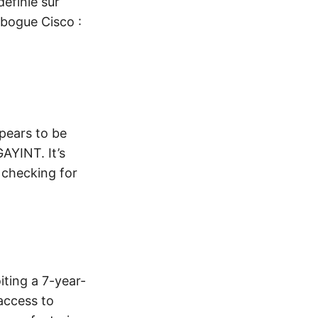
définie sur
 bogue Cisco :
pears to be
AYINT. It’s
 checking for
iting a 7-year-
access to