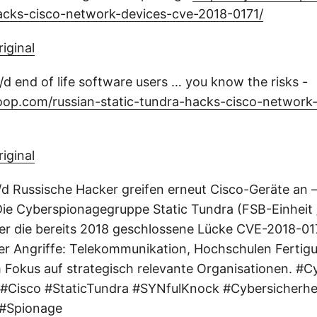
hacks-cisco-network-devices-cve-2018-0171/
riginal
 n/d end of life software users … you know the risks -
oop.com/russian-static-tundra-hacks-cisco-network
riginal
/d Russische Hacker greifen erneut Cisco-Geräte an – 
ie Cyberspionagegruppe Static Tundra (FSB-Einheit 
r die bereits 2018 geschlossene Lücke CVE-2018-017
der Angriffe: Telekommunikation, Hochschulen Fertig
Fokus auf strategisch relevante Organisationen. #C
#Cisco #StaticTundra #SYNfulKnock #Cybersicherhe
 #Spionage