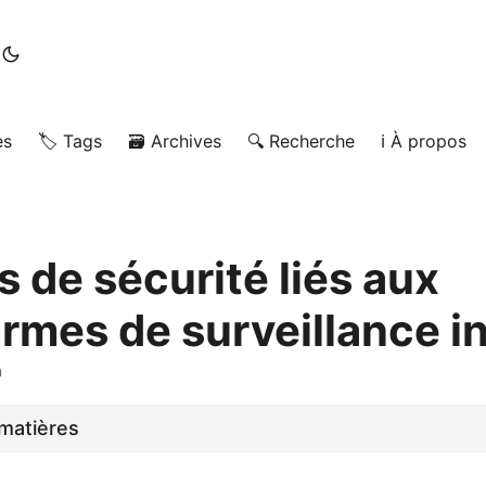
es
🏷️ Tags
🗃️ Archives
🔍 Recherche
ℹ️ À propos
 de sécurité liés aux
ormes de surveillance i
n
matières