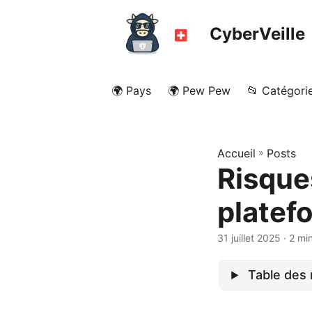
CyberVeille
🌍 Pays
🌍 Pew Pew
📂 Catégori
Accueil
»
Posts
Risques
platef
31 juillet 2025
· 2 mi
Table des 