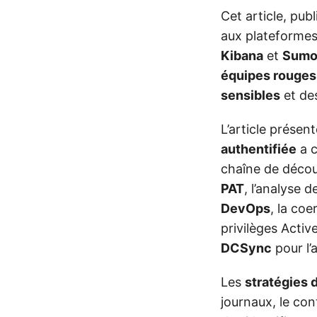
Cet article, pub
aux plateforme
Kibana
et
Sumo
équipes rouges
sensibles
et de
L’article présen
authentifiée
a c
chaîne de découv
PAT
, l’analyse 
DevOps
, la coe
privilèges Activ
DCSync
pour l’
Les
stratégies 
journaux, le con