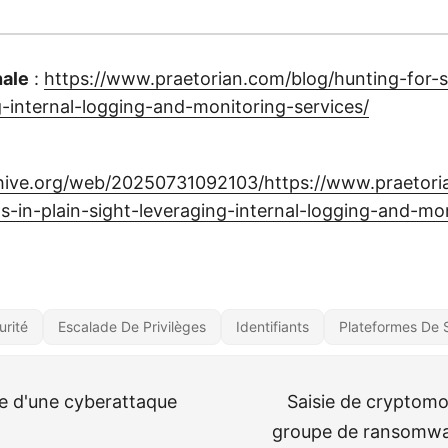
nale
:
https://www.praetorian.com/blog/hunting-for-s
g-internal-logging-and-monitoring-services/
chive.org/web/20250731092103/https://www.praetori
ts-in-plain-sight-leveraging-internal-logging-and-mo
rité
Escalade De Privilèges
Identifiants
Plateformes De S
e d'une cyberattaque
Saisie de cryptomo
groupe de ransomwar