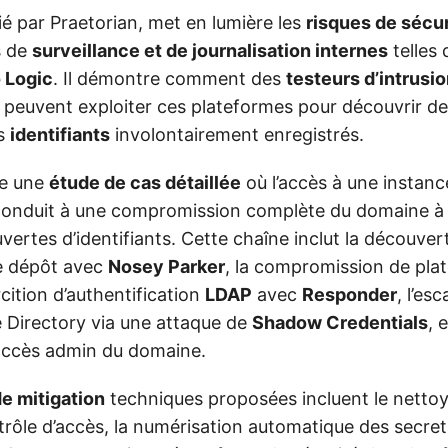
lié par Praetorian, met en lumière les
risques de sécur
s de
surveillance et de journalisation internes
telles
 Logic
. Il démontre comment des
testeurs d’intrusi
peuvent exploiter ces plateformes pour découvrir d
s
identifiants
involontairement enregistrés.
te une
étude de cas détaillée
où l’accès à une instan
onduit à une compromission complète du domaine à 
ertes d’identifiants. Cette chaîne inclut la découve
de dépôt avec
Nosey Parker
, la compromission de pla
rcition d’authentification
LDAP
avec
Responder
, l’es
e Directory via une attaque de
Shadow Credentials
, 
accès admin du domaine.
de mitigation
techniques proposées incluent le netto
trôle d’accès, la numérisation automatique des secrets