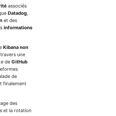
ité
associés
 que
Datadog
,
on
et des
es
informations
ce
Kibana non
travers une
rte de
GitHub
teformes
calade de
et finalement
yage des
 et la rotation