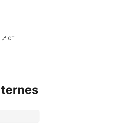
🔗 CTI
nternes