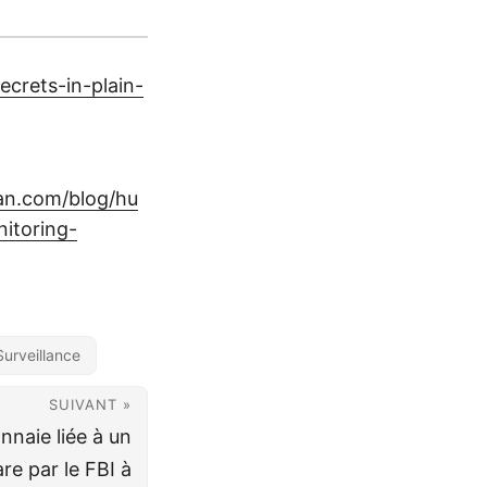
ecrets-in-plain-
an.com/blog/hu
nitoring-
urveillance
SUIVANT »
nnaie liée à un
e par le FBI à