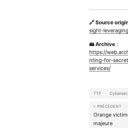
🔗 Source origi
sight-leveragin
🖴 Archive
:
https://web.ar
nting-for-secre
services/
TTP
Cybersécu
« PRÉCÉDENT
Orange victim
majeure