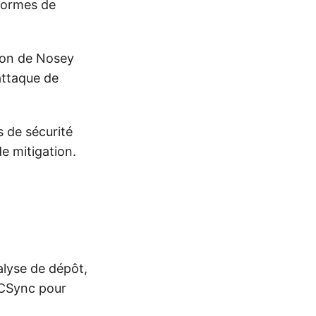
eformes de
ation de Nosey
attaque de
s de sécurité
e mitigation.
alyse de dépôt,
DCSync pour