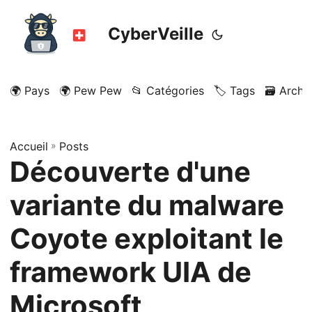
CyberVeille
🌍 Pays
🌍 Pew Pew
📂 Catégories
🏷️ Tags
🗃️ Archi
Accueil
»
Posts
Découverte d'une
variante du malware
Coyote exploitant le
framework UIA de
Microsoft