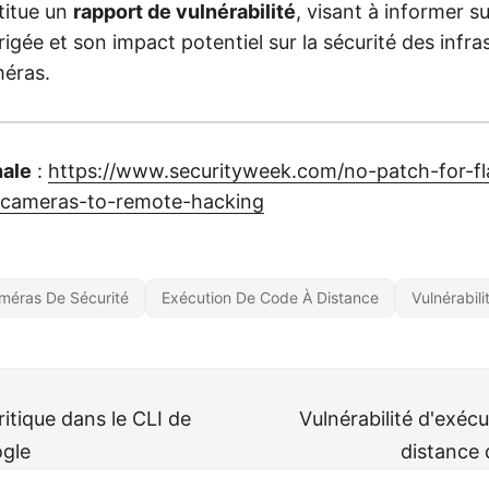
titue un
rapport de vulnérabilité
, visant à informer su
rigée et son impact potentiel sur la sécurité des infra
méras.
nale
:
https://www.securityweek.com/no-patch-for-f
-cameras-to-remote-hacking
méras De Sécurité
Exécution De Code À Distance
Vulnérabili
ritique dans le CLI de
Vulnérabilité d'exéc
ogle
distance 