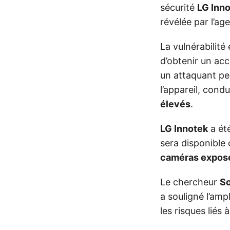
sécurité
LG Inn
révélée par l’a
La vulnérabilité
d’obtenir un acc
un attaquant pe
l’appareil, cond
élevés
.
LG Innotek
a été
sera disponible c
caméras expos
Le chercheur
So
a souligné l’amp
les risques liés 