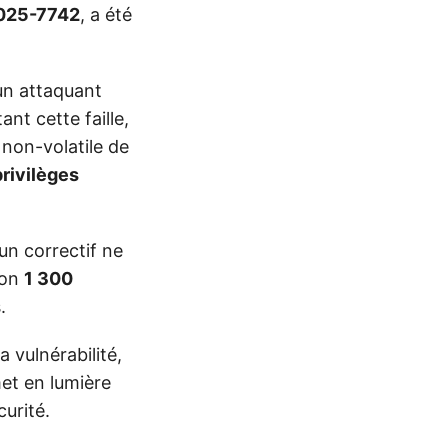
025-7742
, a été
un attaquant
nt cette faille,
non-volatile de
rivilèges
un correctif ne
ron
1 300
.
 vulnérabilité,
met en lumière
curité.