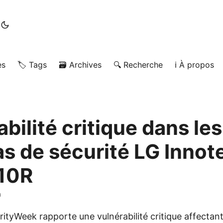
es
🏷️ Tags
🗃️ Archives
🔍 Recherche
ℹ️ À propos
bilité critique dans les
s de sécurité LG Innot
10R
n
urityWeek rapporte une vulnérabilité critique affectan