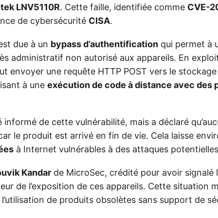
otek LNV5110R
. Cette faille, identifiée comme
CVE-2
gence de cybersécurité
CISA
.
 est due à un
bypass d’authentification
qui permet à 
ès administratif non autorisé aux appareils. En exploita
ut envoyer une requête HTTP POST vers le stockage 
uisant à une
exécution de code à distance avec des p
 informé de cette vulnérabilité, mais a déclaré qu’auc
ar le produit est arrivé en fin de vie. Cela laisse envi
ées
à Internet vulnérables à des attaques potentielles
uvik Kandar
de MicroSec, crédité pour avoir signalé la
leur de l’exposition de ces appareils. Cette situation 
à l’utilisation de produits obsolètes sans support de sé