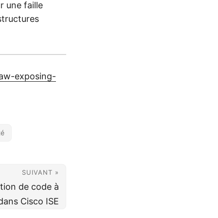
r une faille
structures
law-exposing-
té
SUIVANT »
ution de code à
dans Cisco ISE