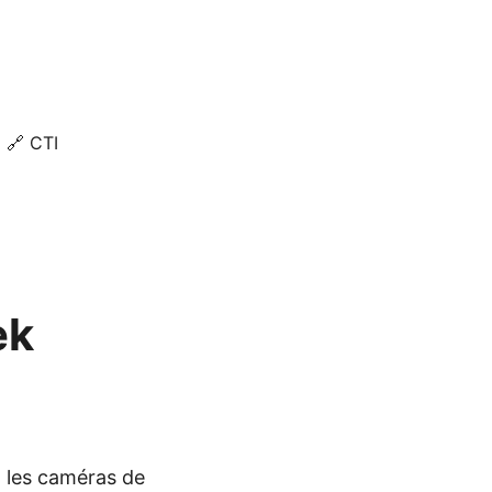
🔗 CTI
ek
t les caméras de