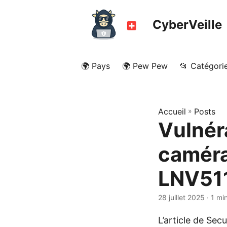
CyberVeille
🌍 Pays
🌍 Pew Pew
📂 Catégori
Accueil
»
Posts
Vulnéra
caméra
LNV51
28 juillet 2025
· 1 mi
L’article de Sec