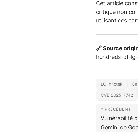
Cet article cons
critique non cor
utilisant ces ca
🔗 Source origi
hundreds-of-lg
LG Innotek
Ca
CVE-2025-7742
« PRÉCÉDENT
Vulnérabilité c
Gemini de Go