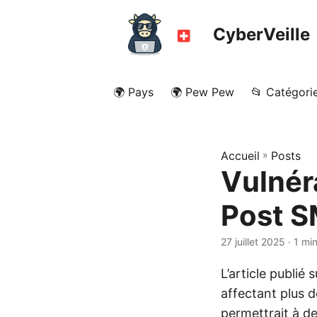
CyberVeille
🌍 Pays
🌍 Pew Pew
📂 Catégori
Accueil
»
Posts
Vulnéra
Post S
27 juillet 2025
· 1 mi
L’article publi
affectant plus 
permettrait à d