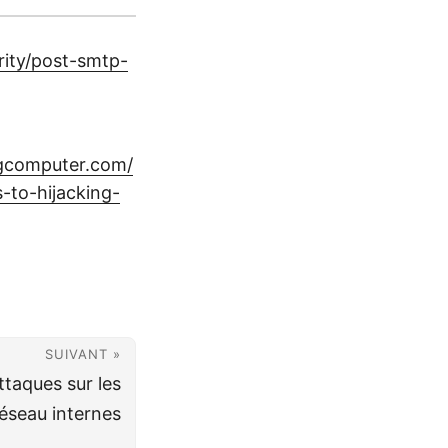
ity/post-smtp-
ngcomputer.com/
-to-hijacking-
SUIVANT »
taques sur les
réseau internes