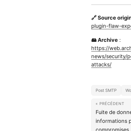
🔗 Source origi
plugin-flaw-exp
🖴 Archive
:
https://web.ar
news/security/p
attacks/
Post SMTP
Wo
« PRÉCÉDENT
Fuite de donné
informations 
compromises