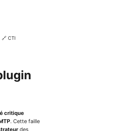
🔗 CTI
plugin
é critique
SMTP
. Cette faille
trateur
des