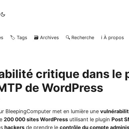
es
🏷️ Tags
🗃️ Archives
🔍 Recherche
ℹ️ À propos
bilité critique dans le 
MTP de WordPress
n
é sur BleepingComputer met en lumière une
vulnérabilit
de
200 000 sites WordPress
utilisant le plugin
Post 
es
hackers
de prendre le
contrôle du compte adminis