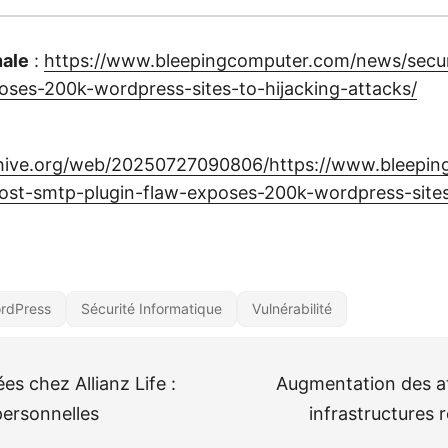
nale
:
https://www.bleepingcomputer.com/news/secur
oses-200k-wordpress-sites-to-hijacking-attacks/
chive.org/web/20250727090806/https://www.bleepi
ost-smtp-plugin-flaw-exposes-200k-wordpress-sites
rdPress
Sécurité Informatique
Vulnérabilité
es chez Allianz Life :
Augmentation des at
personnelles
infrastructures 