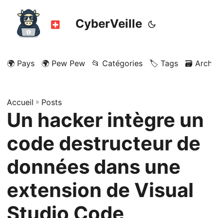
CyberVeille
🌍 Pays
🌍 Pew Pew
📂 Catégories
🏷️ Tags
🗃️ Archi
Accueil
»
Posts
Un hacker intègre un
code destructeur de
données dans une
extension de Visual
Studio Code