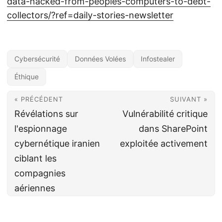
data-hacked-from-peoples-computers-to-debt-
collectors/?ref=daily-stories-newsletter
Cybersécurité
Données Volées
Infostealer
Éthique
« PRÉCÉDENT
SUIVANT »
Révélations sur
Vulnérabilité critique
l'espionnage
dans SharePoint
cybernétique iranien
exploitée activement
ciblant les
compagnies
aériennes