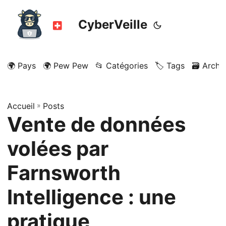
CyberVeille
🌍 Pays
🌍 Pew Pew
📂 Catégories
🏷️ Tags
🗃️ Archi
Accueil
»
Posts
Vente de données
volées par
Farnsworth
Intelligence : une
pratique