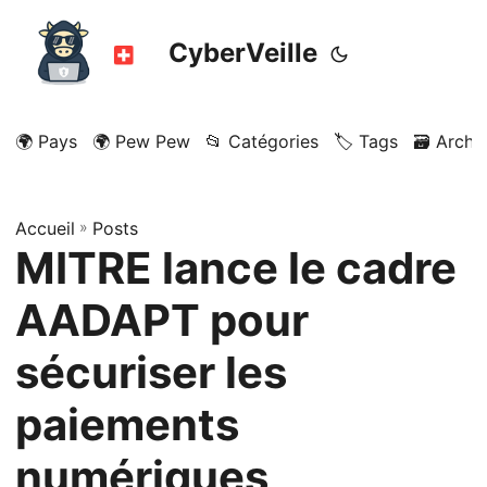
CyberVeille
🌍 Pays
🌍 Pew Pew
📂 Catégories
🏷️ Tags
🗃️ Archi
Accueil
»
Posts
MITRE lance le cadre
AADAPT pour
sécuriser les
paiements
numériques