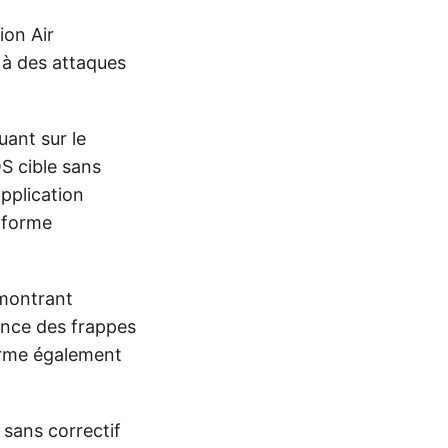
ion Air
s à des attaques
uant sur le
S cible sans
application
 forme
montrant
ance des frappes
firme également
 sans correctif