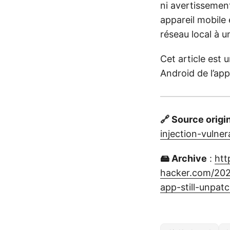
ni avertissemen
appareil mobile 
réseau local à 
Cet article est 
Android de l’app
🔗 Source origi
injection-vulner
🖴 Archive
:
htt
hacker.com/2025
app-still-unpat