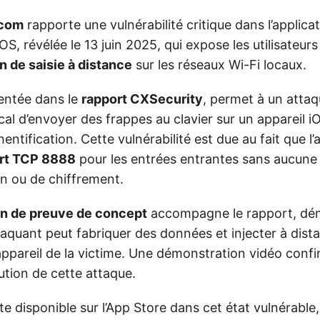
.com
rapporte une vulnérabilité critique dans l’applicat
S, révélée le 13 juin 2025, qui expose les utilisateur
on de saisie à distance
sur les réseaux Wi-Fi locaux.
mentée dans le
rapport CXSecurity
, permet à un attaq
l d’envoyer des frappes au clavier sur un appareil iO
entification. Cette vulnérabilité est due au fait que l’
rt TCP 8888
pour les entrées entrantes sans aucune
on ou de chiffrement.
on de preuve de concept
accompagne le rapport, dé
quant peut fabriquer des données et injecter à dist
l’appareil de la victime. Une démonstration vidéo con
cution de cette attaque.
ste disponible sur l’App Store dans cet état vulnérable,