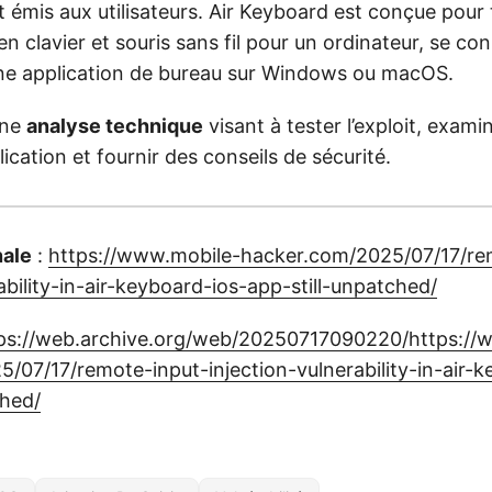
t émis aux utilisateurs. Air Keyboard est conçue pour
en clavier et souris sans fil pour un ordinateur, se con
une application de bureau sur Windows ou macOS.
une
analyse technique
visant à tester l’exploit, exami
lication et fournir des conseils de sécurité.
nale
:
https://www.mobile-hacker.com/2025/07/17/re
ability-in-air-keyboard-ios-app-still-unpatched/
ps://web.archive.org/web/20250717090220/https://
/07/17/remote-input-injection-vulnerability-in-air-k
ched/