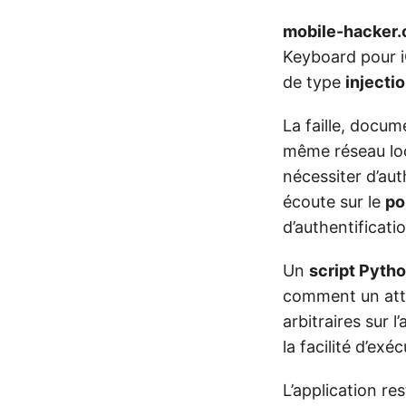
mobile-hacker
Keyboard pour iO
de type
injecti
La faille, docu
même réseau loca
nécessiter d’auth
écoute sur le
po
d’authentificati
Un
script Pyth
comment un atta
arbitraires sur 
la facilité d’exé
L’application re