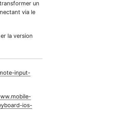
 transformer un
nectant via le
ner la version
mote-input-
www.mobile-
eyboard-ios-