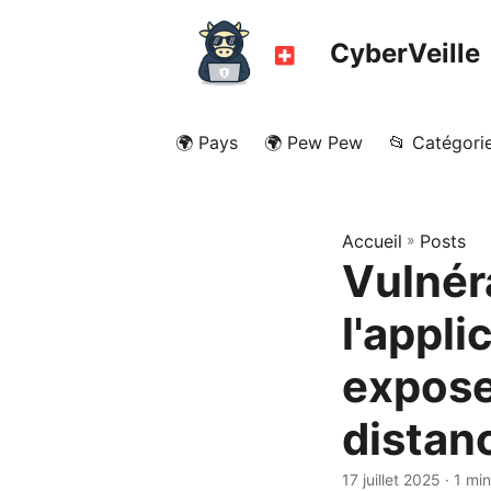
CyberVeille
🌍 Pays
🌍 Pew Pew
📂 Catégori
Accueil
»
Posts
Vulnéra
l'appli
expose 
distan
17 juillet 2025
· 1 min