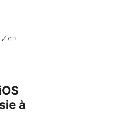
🔗 CTI
 iOS
sie à