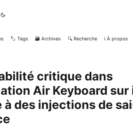
es
🏷️ Tags
🗃️ Archives
🔍 Recherche
ℹ️ À propos
bilité critique dans
cation Air Keyboard sur
à des injections de sai
ce