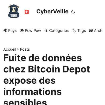
CyberVeille
🌍 Pays
🌍 Pew Pew
📂 Catégories
🏷️ Tags
🗃️ Archi
Accueil
»
Posts
Fuite de données
chez Bitcoin Depot
expose des
informations
sensibles