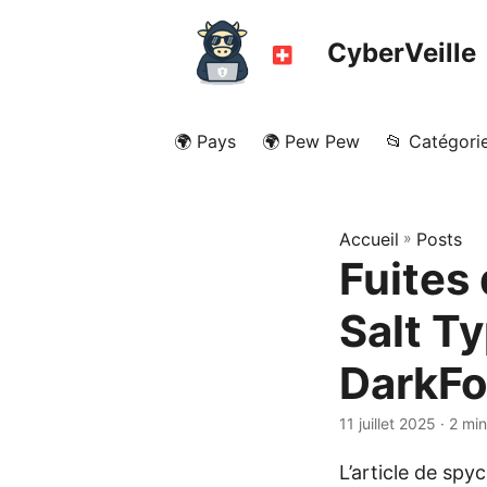
CyberVeille
🌍 Pays
🌍 Pew Pew
📂 Catégori
Accueil
»
Posts
Fuites
Salt T
DarkF
11 juillet 2025
· 2 min
L’article de sp