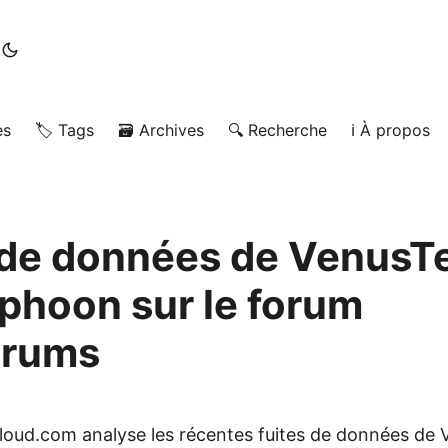
es
🏷️ Tags
🗃️ Archives
🔍 Recherche
ℹ️ À propos
 de données de VenusT
yphoon sur le forum
orums
ycloud.com analyse les récentes fuites de données de