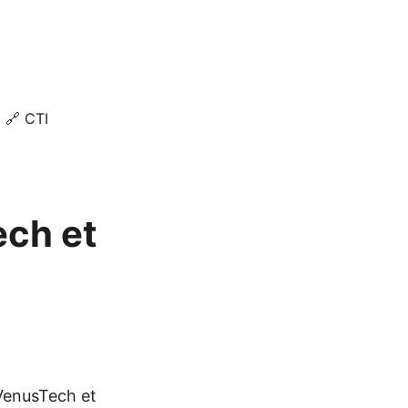
🔗 CTI
ech et
 VenusTech et