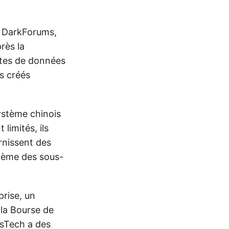
r DarkForums,
rès la
ites de données
s créés
ystème chinois
limités, ils
rnissent des
ystème des sous-
prise, un
 la Bourse de
usTech a des