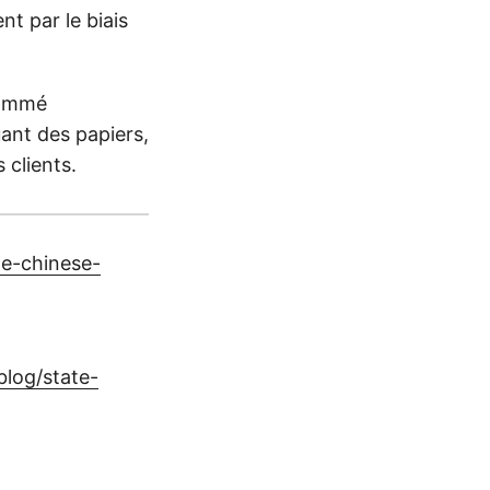
t par le biais
nommé
uant des papiers,
 clients.
le-chinese-
blog/state-