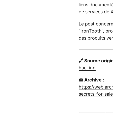
liens documenté
de services de 
Le post concer
“IronTooth”, pro
des produits ve
🔗 Source origi
hacking
🖴 Archive
:
https://web.arc
secrets-for-sal