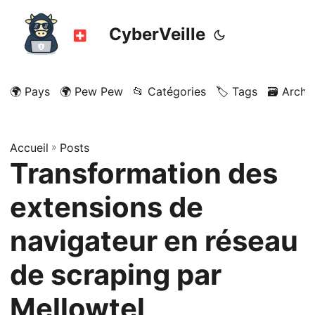
CyberVeille
🌍 Pays
🌍 Pew Pew
📂 Catégories
🏷️ Tags
🗃️ Archi
Accueil
»
Posts
Transformation des
extensions de
navigateur en réseau
de scraping par
Mellowtel