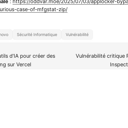
nale
:
https://oddvar.moe/2025/07/03/applocker-byp
urious-case-of-mfgstat-zip/
novo
Sécurité Informatique
Vulnérabilité
utils d'IA pour créer des
Vulnérabilité critiqu
ing sur Vercel
Inspect
rveille
CC BY-NC-SA 4.0
· Fait avec ❤️&🍺 par
Decio
·
Powered by
Hugo
&
Pap