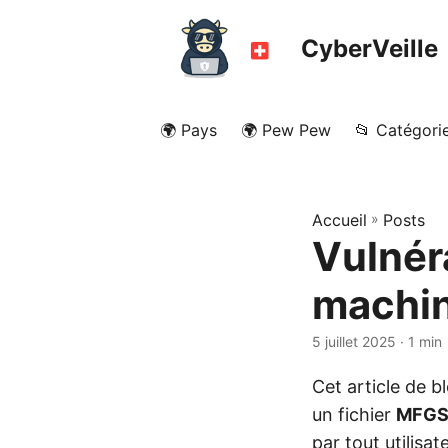
CyberVeille
🌍 Pays
🌍 Pew Pew
📂 Catégori
Accueil
»
Posts
Vulnér
machin
5 juillet 2025
· 1 min
Cet article de 
un fichier
MFGS
par tout utilisat