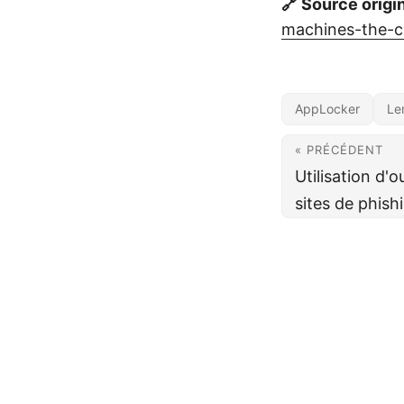
🔗 Source origi
machines-the-c
AppLocker
Le
« PRÉCÉDENT
Utilisation d'o
sites de phish
Cybe