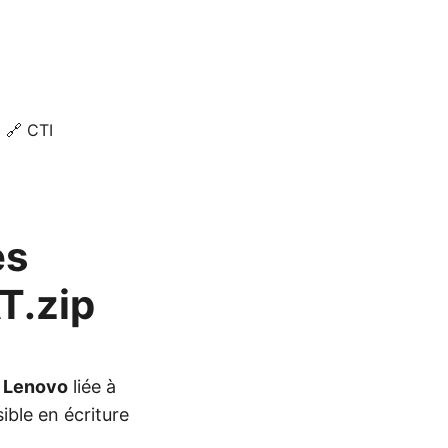
🔗 CTI
es
T.zip
s
Lenovo
liée à
ible en écriture