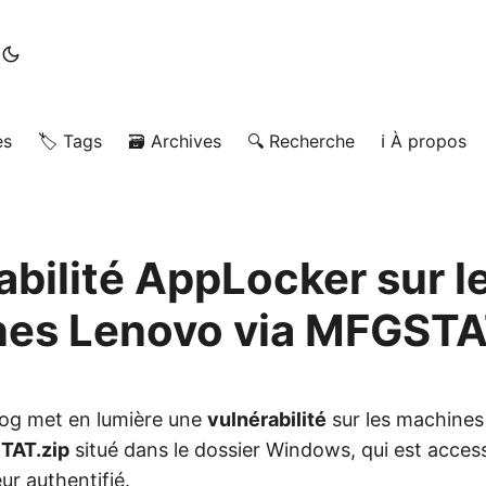
es
🏷️ Tags
🗃️ Archives
🔍 Recherche
ℹ️ À propos
abilité AppLocker sur l
es Lenovo via MFGSTA
blog met en lumière une
vulnérabilité
sur les machine
TAT.zip
situé dans le dossier Windows, qui est access
eur authentifié.