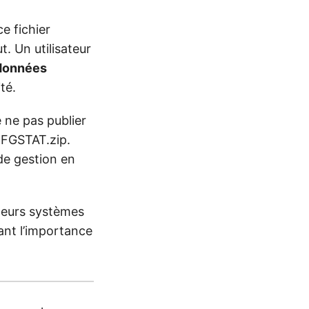
e fichier
t. Un utilisateur
 données
té.
e ne pas publier
 MFGSTAT.zip.
 de gestion en
r leurs systèmes
nant l’importance