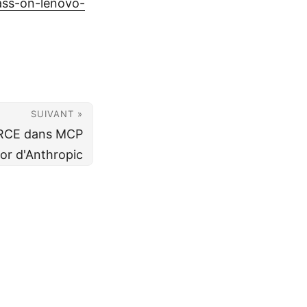
ass-on-lenovo-
SUIVANT »
e RCE dans MCP
or d'Anthropic
erMod