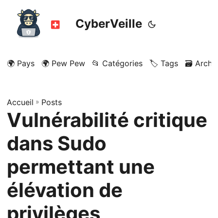
CyberVeille
🌍 Pays
🌍 Pew Pew
📂 Catégories
🏷️ Tags
🗃️ Archi
Accueil
»
Posts
Vulnérabilité critique
dans Sudo
permettant une
élévation de
privilèges