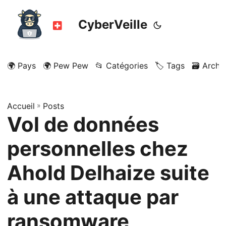
CyberVeille
🌍 Pays
🌍 Pew Pew
📂 Catégories
🏷️ Tags
🗃️ Archi
Accueil
»
Posts
Vol de données
personnelles chez
Ahold Delhaize suite
à une attaque par
ransomware