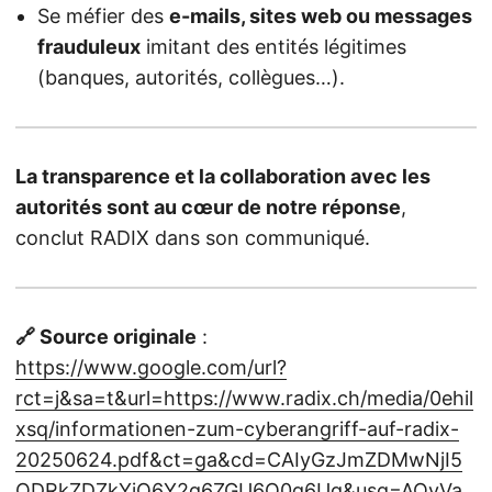
Se méfier des
e-mails, sites web ou messages
frauduleux
imitant des entités légitimes
(banques, autorités, collègues…).
La transparence et la collaboration avec les
autorités sont au cœur de notre réponse
,
conclut RADIX dans son communiqué.
🔗 Source originale
:
https://www.google.com/url?
rct=j&sa=t&url=https://www.radix.ch/media/0ehil
xsq/informationen-zum-cyberangriff-auf-radix-
20250624.pdf&ct=ga&cd=CAIyGzJmZDMwNjI5
ODRkZDZkYjQ6Y2g6ZGU6Q0g6Ug&usg=AOvVa