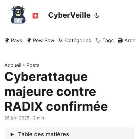
CyberVeille
🌍 Pays
🌍 Pew Pew
📂 Catégories
🏷️ Tags
🗃️ Archi
Accueil
»
Posts
Cyberattaque
majeure contre
RADIX confirmée
26 juin 2025
· 2 min
Table des matières