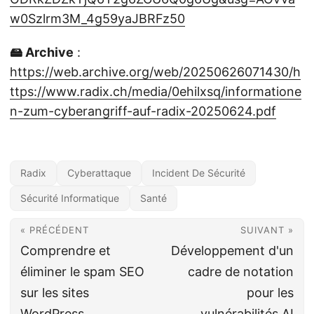
w0Szlrm3M_4g59yaJBRFz50
🖴 Archive
:
https://web.archive.org/web/20250626071430/h
ttps://www.radix.ch/media/0ehilxsq/informatione
n-zum-cyberangriff-auf-radix-20250624.pdf
Radix
Cyberattaque
Incident De Sécurité
Sécurité Informatique
Santé
« PRÉCÉDENT
SUIVANT »
Comprendre et
Développement d'un
éliminer le spam SEO
cadre de notation
sur les sites
pour les
WordPress
vulnérabilités AI