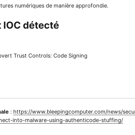
gnatures numériques de manière approfondie.
t IOC détecté
vert Trust Controls: Code Signing
nale
:
https://www.bleepingcomputer.com/news/secur
ect-into-malware-using-authenticode-stuffing/