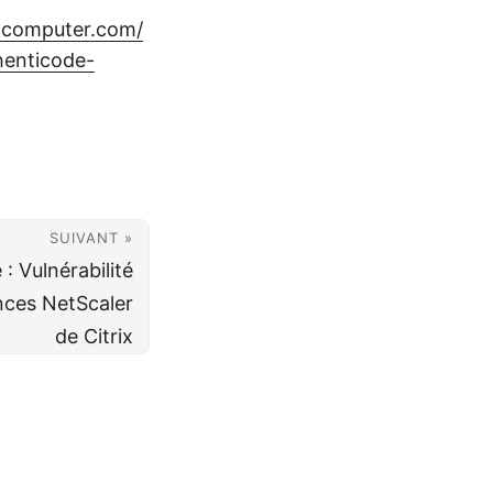
gcomputer.com/
henticode-
SUIVANT »
 : Vulnérabilité
ances NetScaler
de Citrix