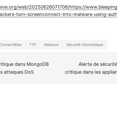
chive.org/web/20250626071706/https://www.bleepin
hackers-turn-screenconnect-into-malware-using-aut
ConnectWise
TTP
Malware
Sécurité Informatique
 critique dans MongoDB
Alerte de sécurité
s attaques DoS
critique dans les appli