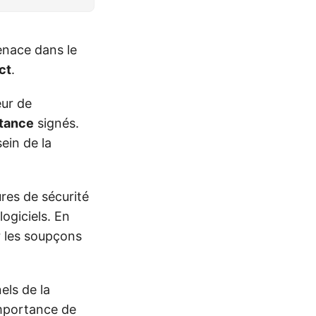
enace dans le
ct
.
eur de
stance
signés.
ein de la
res de sécurité
logiciels. En
er les soupçons
els de la
importance de