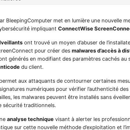
é par BleepingComputer met en lumière une nouvelle m
ybersécurité impliquant
ConnectWise ScreenConne
veillants
ont trouvé un moyen d’abuser de l’installat
reenConnect pour créer des
malwares d’accès à di
nt générés en modifiant des paramètres cachés au s
nticode
du client.
ermet aux attaquants de contourner certaines mesu
 signatures numériques pour vérifier l’authenticité des 
ailles, les malwares peuvent être installés sans éveill
sécurité traditionnels.
une
analyse technique
visant à alerter les professionn
tique sur cette nouvelle méthode d’exploitation et l’