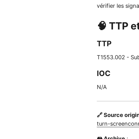
vérifier les si
🧠 TTP e
TTP
T1553.002 - Sub
IOC
N/A
🔗 Source origi
turn-screenconn
🖴 Archive
: