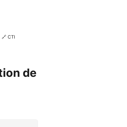
🔗 CTI
tion de