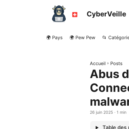
CyberVeille
🌍 Pays
🌍 Pew Pew
📂 Catégori
Accueil
»
Posts
Abus d
Connec
malwar
26 juin 2025
· 1 min
Table des 