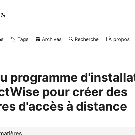
es
🏷️ Tags
🗃️ Archives
🔍 Recherche
ℹ️ À propos
u programme d'installa
tWise pour créer des
es d'accès à distance
matières