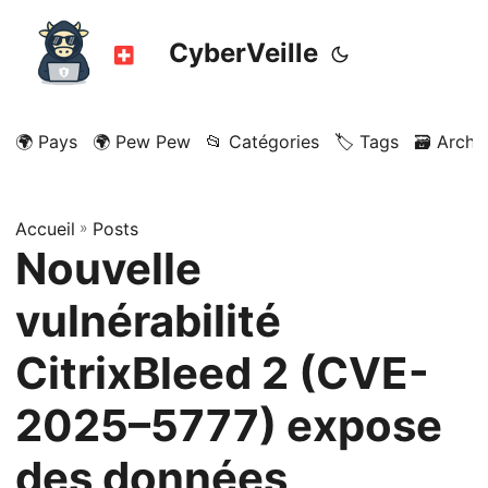
CyberVeille
🌍 Pays
🌍 Pew Pew
📂 Catégories
🏷️ Tags
🗃️ Archi
Accueil
»
Posts
Nouvelle
vulnérabilité
CitrixBleed 2 (CVE-
2025–5777) expose
des données