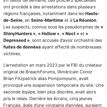
En début de semaine, des policiers spécialisés
ont procédé à des arrestations dans plusieurs
régions françaises, notamment dans les
Hauts-
de-Seine
, en
Seine-Maritime
et à
La Réunion
.
Les suspects, connus sous les pseudonymes de
«
ShinyHunters »
,
« Hollow »
,
« Noct »
et
«
Depressed »
, sont accusés d’avoir orchestré des
fuites de données
ayant affecté de nombreuses
victimes.
L’arrestation en mars 2023 par le FBI du créateur
original de BreachForums, l’Américain Conor
Brian Fitzpatrick alias Pompompurin, avait
provoqué une suspension temporaire du site. Une
seconde équipe, bien plus discrète, avait alors
pris le relais. Derrière les écrans, cinq jeunes
Français, âgés d’une vingtaine d’années, auraient