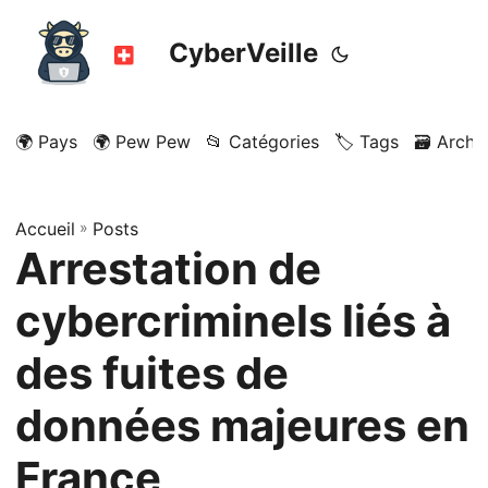
CyberVeille
🌍 Pays
🌍 Pew Pew
📂 Catégories
🏷️ Tags
🗃️ Archi
Accueil
»
Posts
Arrestation de
cybercriminels liés à
des fuites de
données majeures en
France