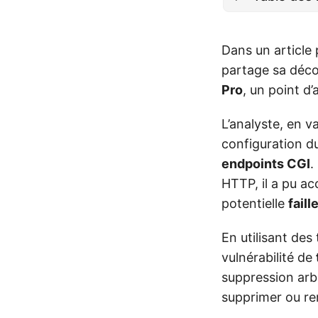
Dans un article 
partage sa déc
Pro
, un point d
L’analyste, en v
configuration d
endpoints CGI
.
HTTP, il a pu ac
potentielle
faill
En utilisant des
vulnérabilité de
suppression arbi
supprimer ou rem