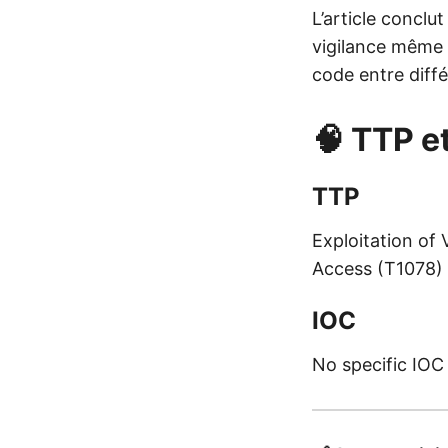
L’article conclu
vigilance même 
code entre diff
🧠 TTP e
TTP
Exploitation of
Access (T1078)
IOC
No specific IOC 