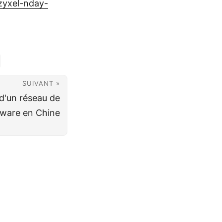
/zyxel-nday-
SUIVANT »
'un réseau de
ware en Chine