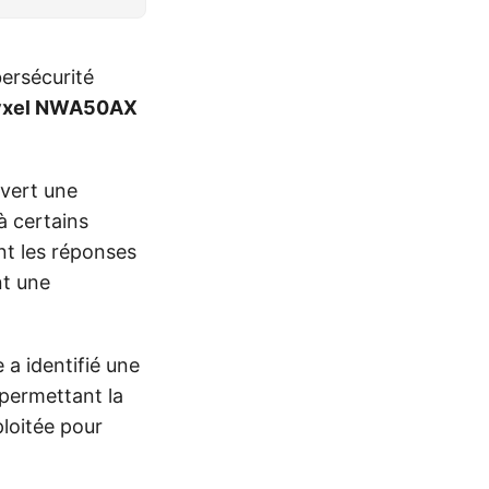
bersécurité
yxel NWA50AX
uvert une
à certains
ant les réponses
nt une
 a identifié une
 permettant la
ploitée pour