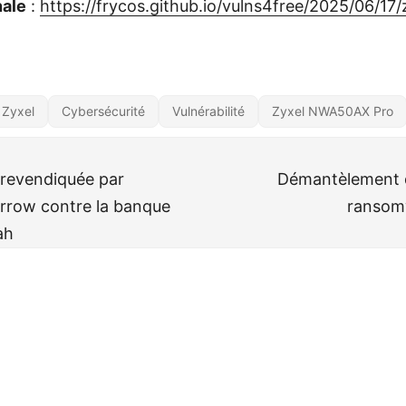
nale
:
https://frycos.github.io/vulns4free/2025/06/17
Zyxel
Cybersécurité
Vulnérabilité
Zyxel NWA50AX Pro
revendiquée par
Démantèlement d
rrow contre la banque
ransom
ah