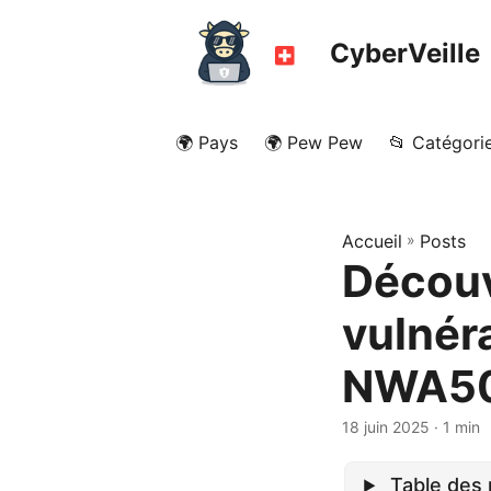
CyberVeille
🌍 Pays
🌍 Pew Pew
📂 Catégori
Accueil
»
Posts
Découv
vulnéra
NWA50
18 juin 2025
· 1 min
Table des 