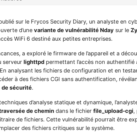
publié sur le Frycos Security Diary, un analyste en cy
ouverte d’une
variante de vulnérabilité Nday
sur le
Z
’accès WiFi 6 destiné aux petites entreprises.
acances, a exploré le firmware de l’appareil et a déco
u serveur
lighttpd
permettant l’accès non authentifié 
 En analysant les fichiers de configuration et en test
céder à des fichiers CGI sans authentification, révéla
e de sécurité
.
 techniques d’analyse statique et dynamique, l’analyste
traversée de chemin
dans le fichier
file_upload-cgi
,
traire de fichiers. Cette vulnérabilité pourrait être ex
placer des fichiers critiques sur le système.