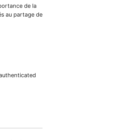
mportance de la
és au partage de
nauthenticated