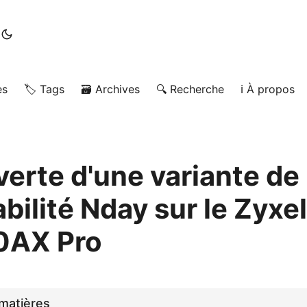
es
🏷️ Tags
🗃️ Archives
🔍 Recherche
ℹ️ À propos
erte d'une variante de
bilité Nday sur le Zyxel
AX Pro
matières