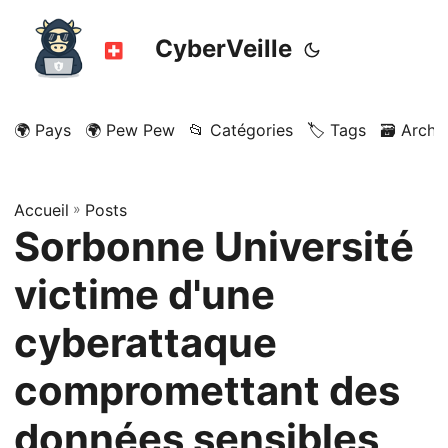
CyberVeille
🌍 Pays
🌍 Pew Pew
📂 Catégories
🏷️ Tags
🗃️ Archi
Accueil
»
Posts
Sorbonne Université
victime d'une
cyberattaque
compromettant des
données sensibles