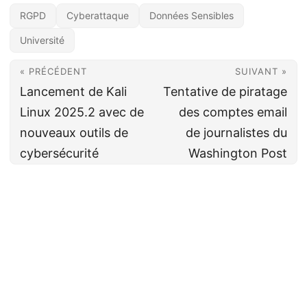
RGPD
Cyberattaque
Données Sensibles
Université
« PRÉCÉDENT
SUIVANT »
Lancement de Kali
Tentative de piratage
Linux 2025.2 avec de
des comptes email
nouveaux outils de
de journalistes du
cybersécurité
Washington Post
Cyberveille
CC BY-NC-SA 4.0
· Fait avec ❤️&🍺 par
Decio
·