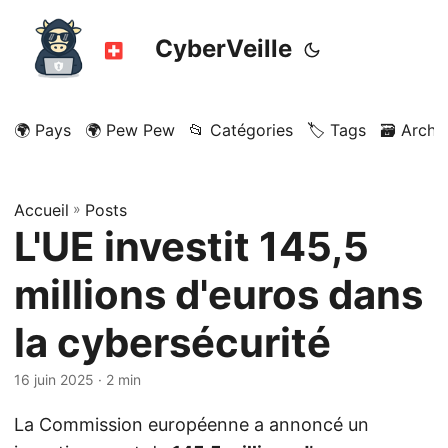
CyberVeille
🌍 Pays
🌍 Pew Pew
📂 Catégories
🏷️ Tags
🗃️ Archi
Accueil
»
Posts
L'UE investit 145,5
millions d'euros dans
la cybersécurité
16 juin 2025
· 2 min
La Commission européenne a annoncé un