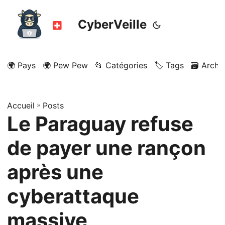
CyberVeille
🌍 Pays
🌍 Pew Pew
📂 Catégories
🏷️ Tags
🗃️ Archi
Accueil
»
Posts
Le Paraguay refuse
de payer une rançon
après une
cyberattaque
massive