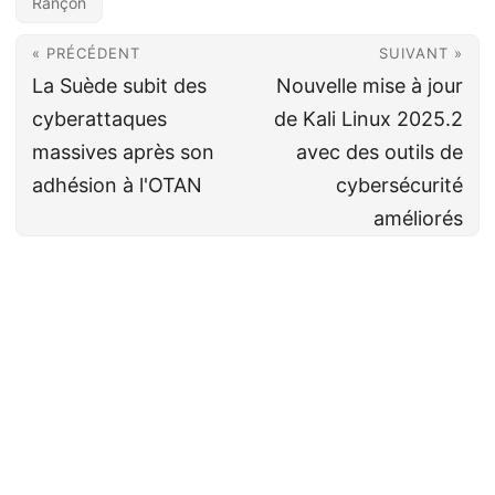
Rançon
« PRÉCÉDENT
SUIVANT »
La Suède subit des
Nouvelle mise à jour
cyberattaques
de Kali Linux 2025.2
massives après son
avec des outils de
adhésion à l'OTAN
cybersécurité
améliorés
Cyberveille
CC BY-NC-SA 4.0
· Fait avec ❤️&🍺 par
Decio
·
Powered by
Hugo
&
PaperMod