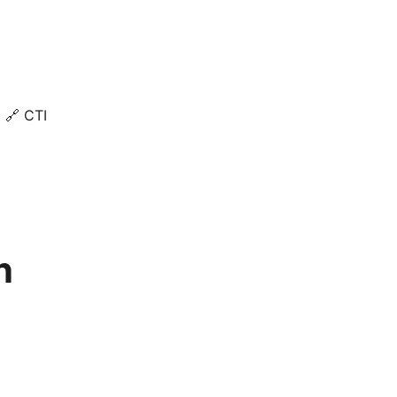
🔗 CTI
n