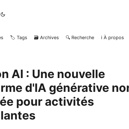
es
🏷️ Tags
🗃️ Archives
🔍 Recherche
ℹ️ À propos
n AI : Une nouvelle
orme d'IA générative no
ée pour activités
llantes