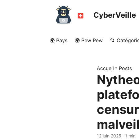
CyberVeille
🌍 Pays
🌍 Pew Pew
📂 Catégori
Accueil
»
Posts
Nytheo
platef
censur
malvei
12 juin 2025
· 1 min