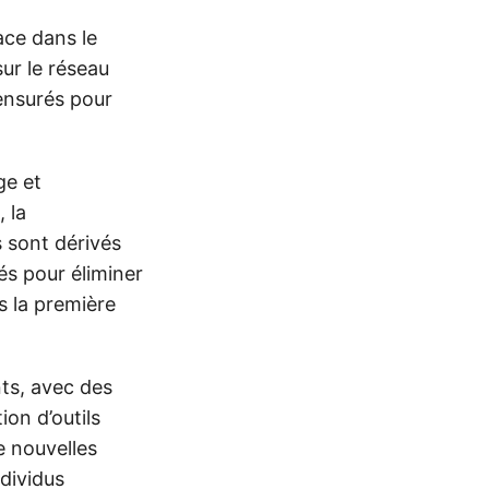
ace dans le
ur le réseau
censurés pour
ge et
 la
 sont dérivés
s pour éliminer
s la première
nts, avec des
ion d’outils
e nouvelles
dividus