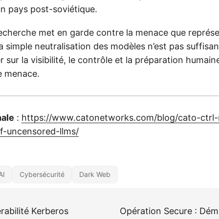
n pays post-soviétique.
echerche met en garde contre la menace que représ
a simple neutralisation des modèles n’est pas suffisante
 sur la visibilité, le contrôle et la préparation humai
te menace.
nale
:
https://www.catonetworks.com/blog/cato-ctrl-
f-uncensored-llms/
AI
Cybersécurité
Dark Web
rabilité Kerberos
Opération Secure : Dé