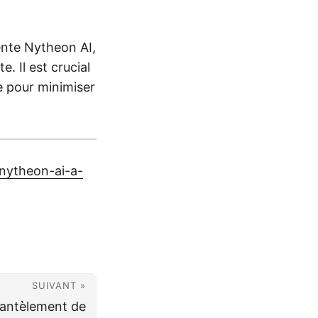
ente Nytheon AI,
. Il est crucial
ne pour minimiser
nytheon-ai-a-
SUIVANT »
mantèlement de