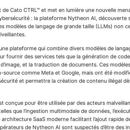
ent de Cato CTRL™ et met en lumière une nouvelle men
ybersécurité : la plateforme Nytheon AI, découverte s
 des modèles de langage de grande taille (LLMs) non 
lveillantes.
une plateforme qui combine divers modèles de langa
r fournir des services tels que la génération de code,
d’image, et la traduction de documents. Ces modèles
-source comme Meta et Google, mais ont été modifié
écurité et permettre la création de contenu illégal dè
t conçue pour être utilisée par des acteurs malveilla
telles que l’ingestion multimodale de données, l’exécut
 architecture SaaS moderne facilitant l’ajout rapide d
opérateurs de Nytheon AI sont suspectés d’être des in