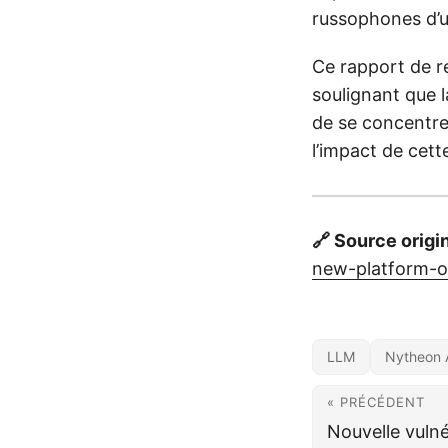
russophones d’u
Ce rapport de r
soulignant que l
de se concentrer
l’impact de cet
🔗 Source origi
new-platform-o
LLM
Nytheon 
« PRÉCÉDENT
Nouvelle vulné