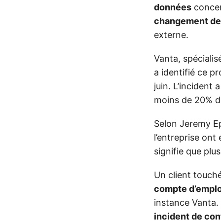
données
concern
changement de 
externe.
Vanta, spéciali
a identifié ce p
juin. L’incident 
moins de 20% d
Selon Jeremy Epl
l’entreprise ont
signifie que plu
Un client touch
compte d’empl
instance Vanta. 
incident de con