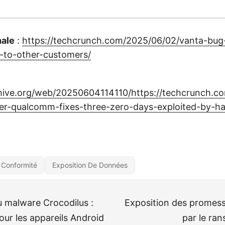
nale
:
https://techcrunch.com/2025/06/02/vanta-bu
-to-other-customers/
chive.org/web/20250604114110/https://techcrunch.c
r-qualcomm-fixes-three-zero-days-exploited-by-ha
Conformité
Exposition De Données
 malware Crocodilus :
Exposition des promes
ur les appareils Android
par le ra