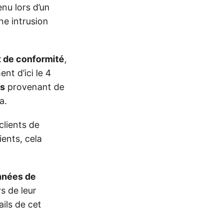
nu lors d’un
une intrusion
t de conformité
,
nt d’ici le 4
s
provenant de
a.
clients de
ients, cela
nnées de
s de leur
ils de cet