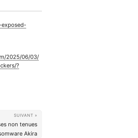
g-exposed-
om/2025/06/03/
ckers/?
SUIVANT »
ses non tenues
nsomware Akira