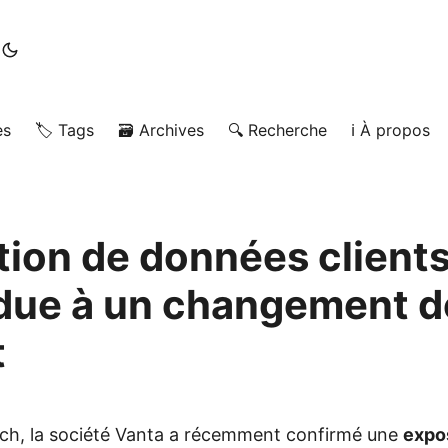
es
🏷️ Tags
🗃️ Archives
🔍 Recherche
ℹ️ À propos
tion de données client
due à un changement d
t
ch, la société Vanta a récemment confirmé une
expo