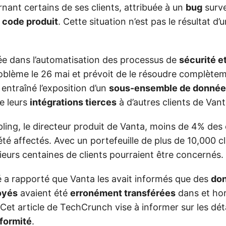
ant certains de ses clients, attribuée à un
bug
surve
code produit
. Cette situation n’est pas le résultat d’
sée dans l’automatisation des processus de
sécurité e
roblème le 26 mai et prévoit de le résoudre complèteme
a entraîné l’exposition d’un
sous-ensemble de donnée
e leurs
intégrations tierces
à d’autres clients de Vant
ing, le directeur produit de Vanta, moins de 4% des 
 été affectés. Avec un portefeuille de plus de 10,000 cl
sieurs centaines de clients pourraient être concernés.
é a rapporté que Vanta les avait informés que des
do
oyés
avaient été
erronément transférées
dans et hor
Cet article de TechCrunch vise à informer sur les déta
formité
.