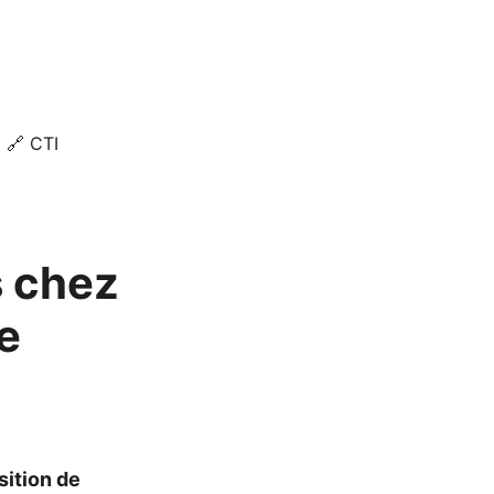
🔗 CTI
s chez
e
sition de