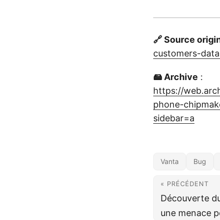
🔗 Source origi
customers-data
🖴 Archive
:
https://web.ar
phone-chipmake
sidebar=a
Vanta
Bug
« PRÉCÉDENT
Découverte du
une menace po