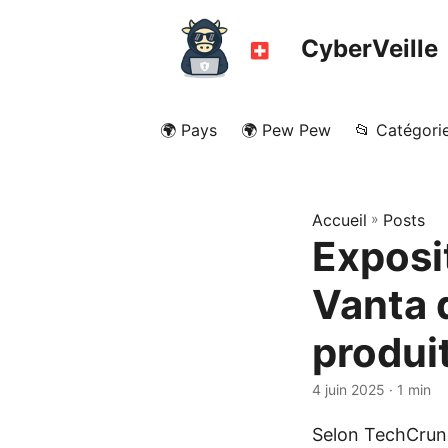
CyberVeille
🌍 Pays
🌍 Pew Pew
📂 Catégori
Accueil
»
Posts
Exposi
Vanta 
produi
4 juin 2025
· 1 min
Selon TechCrun