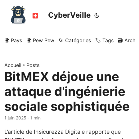
CyberVeille
🌍 Pays
🌍 Pew Pew
📂 Catégories
🏷️ Tags
🗃️ Archi
Accueil
»
Posts
BitMEX déjoue une
attaque d'ingénierie
sociale sophistiquée
1 juin 2025
· 1 min
L’article de Insicurezza Digitale rapporte que