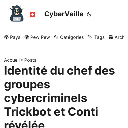
CyberVeille
🌍 Pays
🌍 Pew Pew
📂 Catégories
🏷️ Tags
🗃️ Archi
Accueil
»
Posts
Identité du chef des
groupes
cybercriminels
Trickbot et Conti
révélée