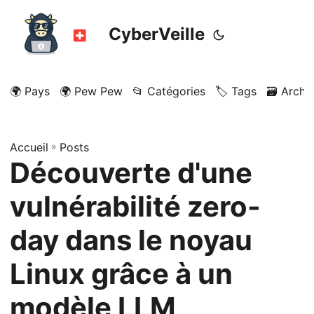
CyberVeille
🌍 Pays
🌍 Pew Pew
📂 Catégories
🏷️ Tags
🗃️ Archi
Accueil
»
Posts
Découverte d'une
vulnérabilité zero-
day dans le noyau
Linux grâce à un
modèle LLM