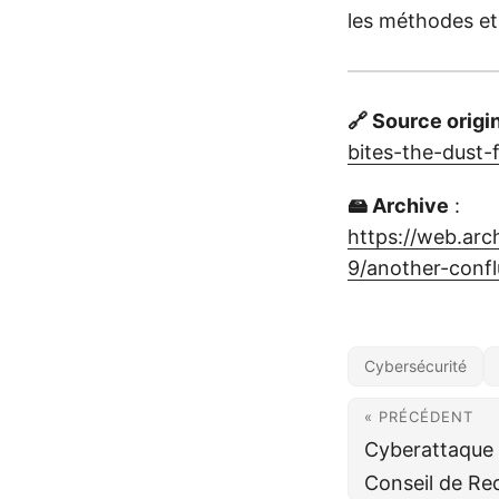
les méthodes et o
🔗 Source origi
bites-the-dust-
🖴 Archive
:
https://web.ar
9/another-conf
Cybersécurité
« PRÉCÉDENT
Cyberattaque 
Conseil de Re