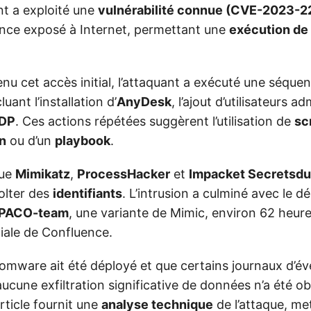
nt a exploité une
vulnérabilité connue (CVE-2023-2
nce exposé à Internet, permettant une
exécution de
nu cet accès initial, l’attaquant a exécuté une séque
ant l’installation d’
AnyDesk
, l’ajout d’utilisateurs a
DP
. Ces actions répétées suggèrent l’utilisation de
sc
n
ou d’un
playbook
.
que
Mimikatz
,
ProcessHacker
et
Impacket Secretsd
colter des
identifiants
. L’intrusion a culminé avec le 
LPACO-team
, une variante de Mimic, environ 62 heur
itiale de Confluence.
somware ait été déployé et que certains journaux d’é
ucune exfiltration significative de données n’a été o
article fournit une
analyse technique
de l’attaque, me