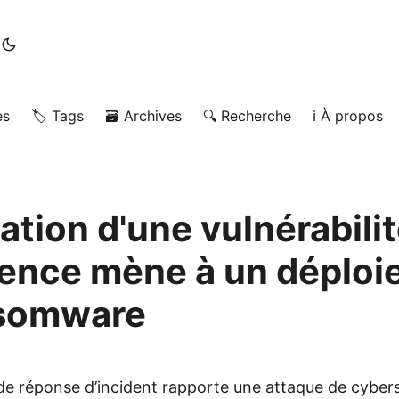
es
🏷️ Tags
🗃️ Archives
🔍 Recherche
ℹ️ À propos
ation d'une vulnérabili
ence mène à un déploi
nsomware
de réponse d’incident rapporte une attaque de cybers