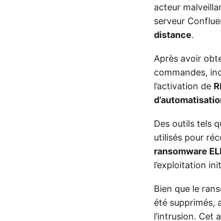
acteur malveilla
serveur Conflue
distance
.
Après avoir obte
commandes, inclu
l’activation de
R
d’automatisatio
Des outils tels 
utilisés pour ré
ransomware E
l’exploitation in
Bien que le ran
été supprimés, a
l’intrusion. Cet 