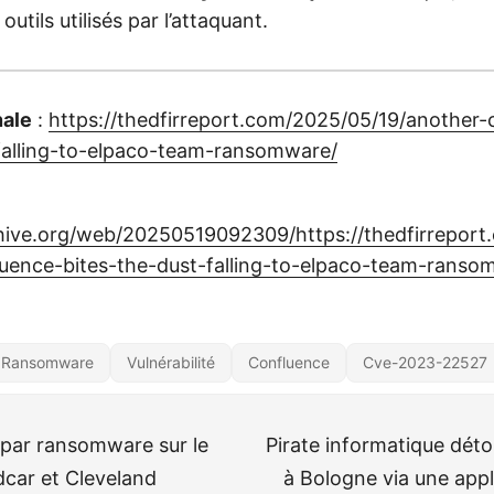
utils utilisés par l’attaquant.
nale
:
https://thedfirreport.com/2025/05/19/another-
falling-to-elpaco-team-ransomware/
chive.org/web/20250519092309/https://thedfirreport
luence-bites-the-dust-falling-to-elpaco-team-ranso
Ransomware
Vulnérabilité
Confluence
Cve-2023-22527
par ransomware sur le
Pirate informatique dét
dcar et Cleveland
à Bologne via une appl