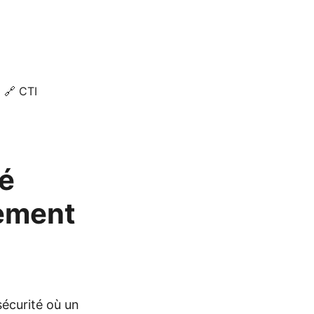
🔗 CTI
té
ement
écurité où un