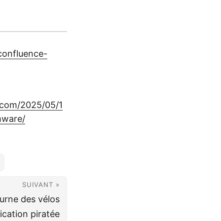
confluence-
.com/2025/05/1
mware/
SUIVANT »
ourne des vélos
ication piratée