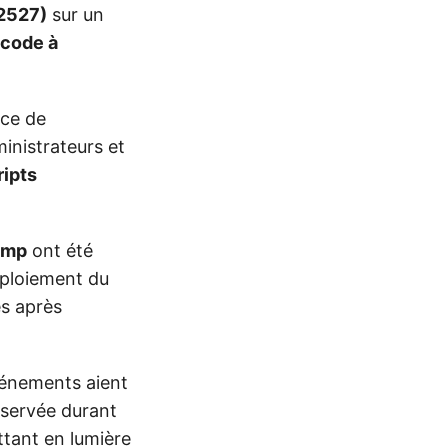
2527)
sur un
 code à
nce de
dministrateurs et
ripts
ump
ont été
déploiement du
es après
vénements aient
bservée durant
ttant en lumière