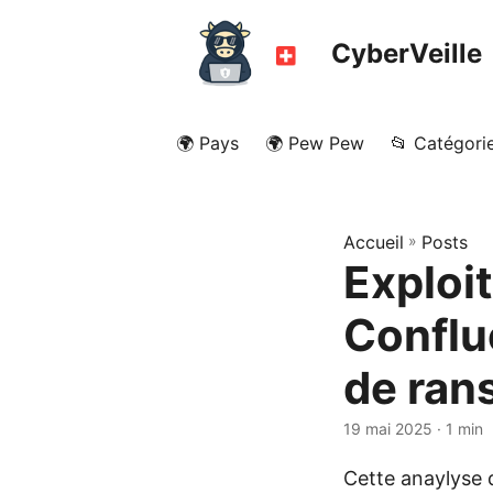
CyberVeille
🌍 Pays
🌍 Pew Pew
📂 Catégori
Accueil
»
Posts
Exploit
Conflu
de ra
19 mai 2025
· 1 min
Cette anaylyse 