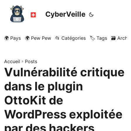
CyberVeille
🌍 Pays
🌍 Pew Pew
📂 Catégories
🏷️ Tags
🗃️ Archi
Accueil
»
Posts
Vulnérabilité critique
dans le plugin
OttoKit de
WordPress exploitée
par des hackers