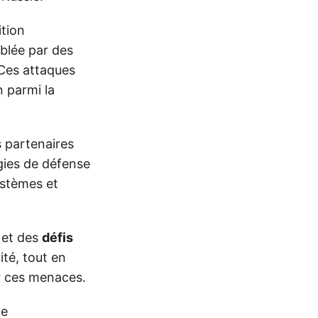
ition
iblée par des
 Ces attaques
n parmi la
s partenaires
gies de défense
ystèmes et
et des
défis
té, tout en
er ces menaces.