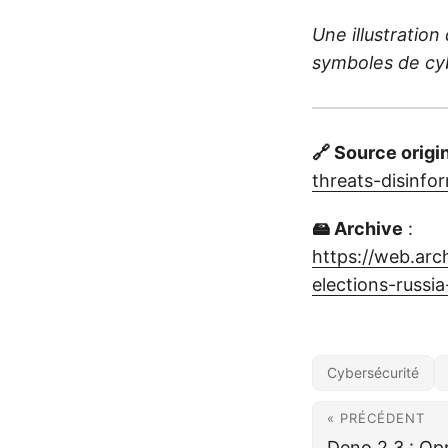
Une illustratio
symboles de cy
🔗 Source origi
threats-disinfo
🖴 Archive
:
https://web.ar
elections-russi
Cybersécurité
« PRÉCÉDENT
Deno 2.3 : Opp