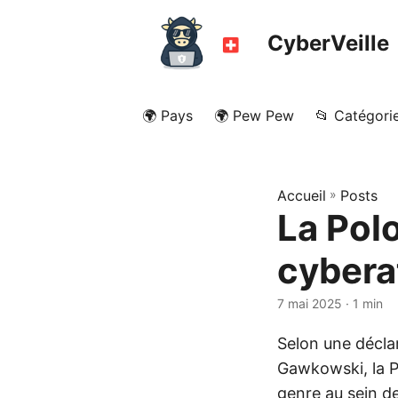
CyberVeille
🌍 Pays
🌍 Pew Pew
📂 Catégori
Accueil
»
Posts
La Pol
cybera
7 mai 2025
· 1 min
Selon une décla
Gawkowski, la P
genre au sein de