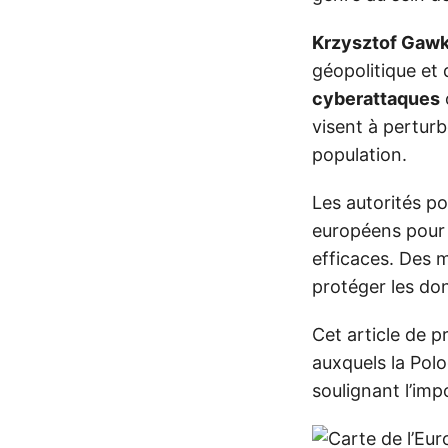
Krzysztof Gaw
géopolitique et 
cyberattaques
visent à perturb
population.
Les autorités po
européens pour 
efficaces. Des m
protéger les do
Cet article de p
auxquels la Pol
soulignant l’im