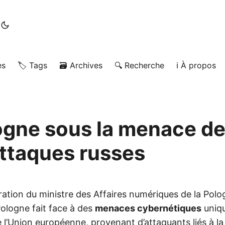
es
🏷️ Tags
🗃️ Archives
🔍 Recherche
ℹ️ À propos
ogne sous la menace d
ttaques russes
ration du ministre des Affaires numériques de la Polo
ologne fait face à des
menaces cybernétiques
uniqu
 l’Union européenne, provenant d’attaquants liés à la