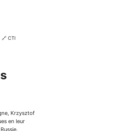
🔗 CTI
es
gne, Krzysztof
es en leur
 Russie.