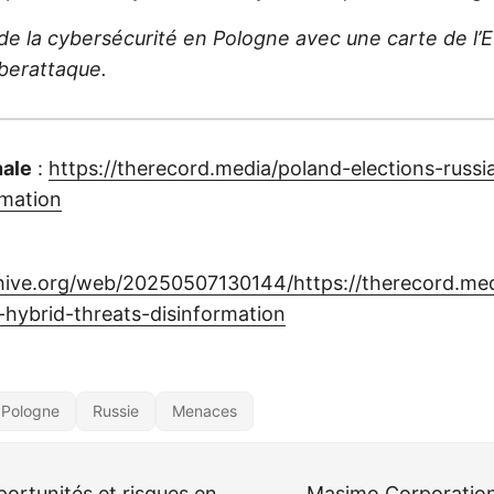
n de la cybersécurité en Pologne avec une carte de l’
berattaque.
nale
:
https://therecord.media/poland-elections-russi
rmation
chive.org/web/20250507130144/https://therecord.me
a-hybrid-threats-disinformation
Pologne
Russie
Menaces
ortunités et risques en
Masimo Corporation