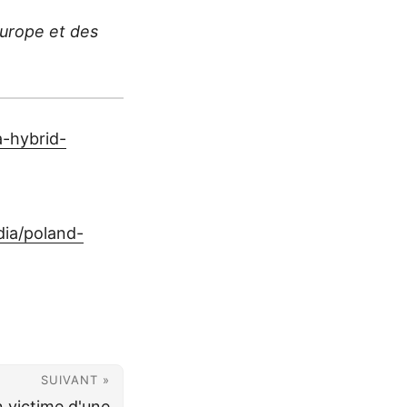
Europe et des
a-hybrid-
dia/poland-
SUIVANT »
 victime d'une