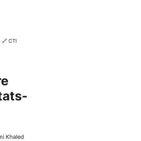
🔗 CTI
re
tats-
mi Khaled