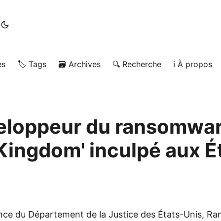
es
🏷️ Tags
🗃️ Archives
🔍 Recherche
ℹ️ À propos
eloppeur du ransomwa
 Kingdom' inculpé aux É
ce du Département de la Justice des États-Unis, Ra