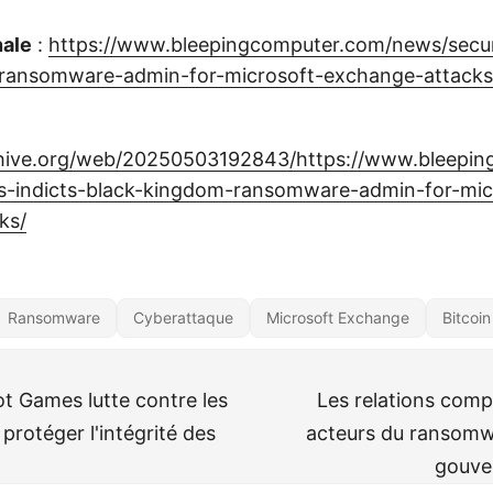
nale
:
https://www.bleepingcomputer.com/news/securi
ransomware-admin-for-microsoft-exchange-attacks
chive.org/web/20250503192843/https://www.bleepi
us-indicts-black-kingdom-ransomware-admin-for-mic
ks/
Ransomware
Cyberattaque
Microsoft Exchange
Bitcoin
ot Games lutte contre les
Les relations comp
 protéger l'intégrité des
acteurs du ransomwa
gouve