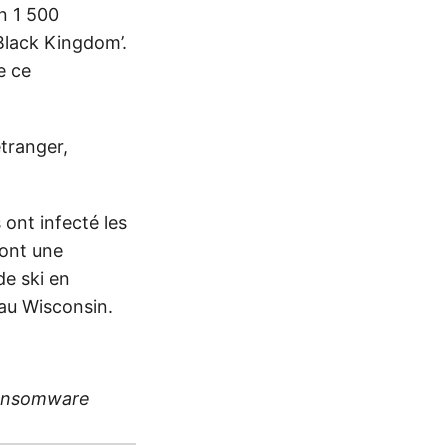
n 1 500
Black Kingdom’.
e ce
étranger,
 ont infecté les
dont une
de ski en
 au Wisconsin.
 ransomware