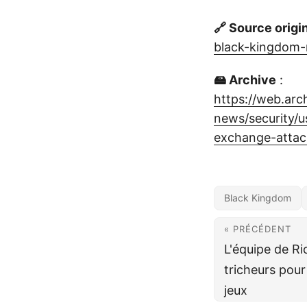
🔗 Source origi
black-kingdom-
🖴 Archive
:
https://web.ar
news/security/
exchange-attac
Black Kingdom
« PRÉCÉDENT
L'équipe de Ri
tricheurs pour
jeux