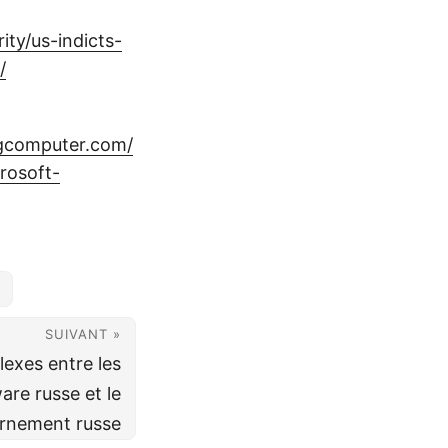
ty/us-indicts-
/
ngcomputer.com/
rosoft-
SUIVANT »
lexes entre les
re russe et le
rnement russe