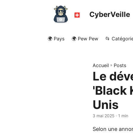
CyberVeille
🌍 Pays
🌍 Pew Pew
📂 Catégori
Accueil
»
Posts
Le dév
'Black
Unis
3 mai 2025
· 1 min
Selon une annon