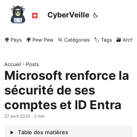
CyberVeille
🌍 Pays
🌍 Pew Pew
📂 Catégories
🏷️ Tags
🗃️ Archi
Accueil
»
Posts
Microsoft renforce la
sécurité de ses
comptes et ID Entra
27 avril 2025
· 2 min
Table des matières