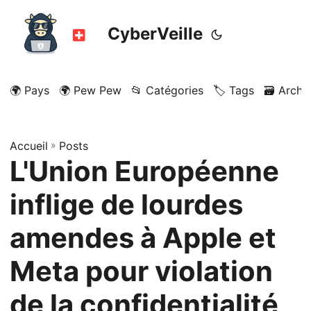
CyberVeille
🌍 Pays
🌍 Pew Pew
📂 Catégories
🏷️ Tags
🗃️ Archi
Accueil
»
Posts
L'Union Européenne
inflige de lourdes
amendes à Apple et
Meta pour violation
de la confidentialité