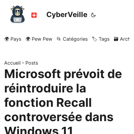
CyberVeille
🌍 Pays
🌍 Pew Pew
📂 Catégories
🏷️ Tags
🗃️ Archi
Accueil
»
Posts
Microsoft prévoit de
réintroduire la
fonction Recall
controversée dans
Windows 11