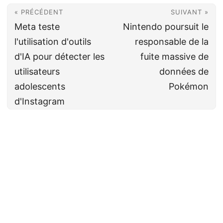
« PRÉCÉDENT
SUIVANT »
Meta teste
Nintendo poursuit le
l'utilisation d'outils
responsable de la
d'IA pour détecter les
fuite massive de
utilisateurs
données de
adolescents
Pokémon
d'Instagram
Cyberveille
CC BY-NC-SA 4.0
· Fait avec ❤️&🍺 par
Decio
·
Powered by
Hugo
&
PaperMod