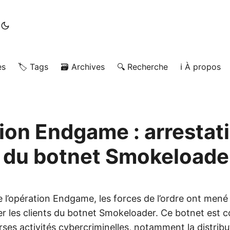
es
🏷️ Tags
🗃️ Archives
🔍 Recherche
ℹ️ À propos
ion Endgame : arrestat
s du botnet Smokeloade
e l’opération Endgame, les forces de l’ordre ont mené
uer les clients du botnet Smokeloader. Ce botnet est 
erses activités cybercriminelles, notamment la distrib