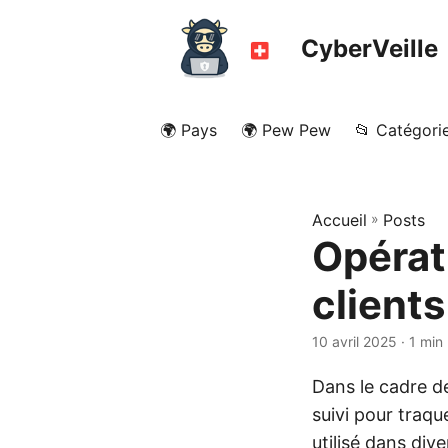
CyberVeille
🌍 Pays
🌍 Pew Pew
📂 Catégori
Accueil
»
Posts
Opérat
client
10 avril 2025
· 1 min
Dans le cadre d
suivi pour traq
utilisé dans div