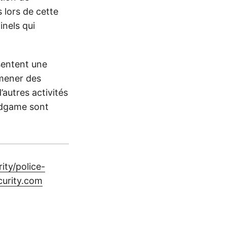
 lors de cette
inels qui
sentent une
 mener des
autres activités
Endgame sont
ty/police-
curity.com