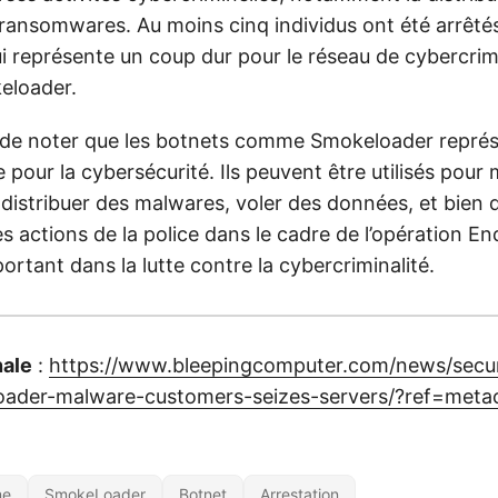
ransomwares. Au moins cinq individus ont été arrêtés
i représente un coup dur pour le réseau de cybercrim
eloader.
t de noter que les botnets comme Smokeloader repré
pour la cybersécurité. Ils peuvent être utilisés pour
istribuer des malwares, voler des données, et bien d’
es actions de la police dans le cadre de l’opération 
rtant dans la lutte contre la cybercriminalité.
nale
:
https://www.bleepingcomputer.com/news/securi
oader-malware-customers-seizes-servers/?ref=meta
me
SmokeLoader
Botnet
Arrestation