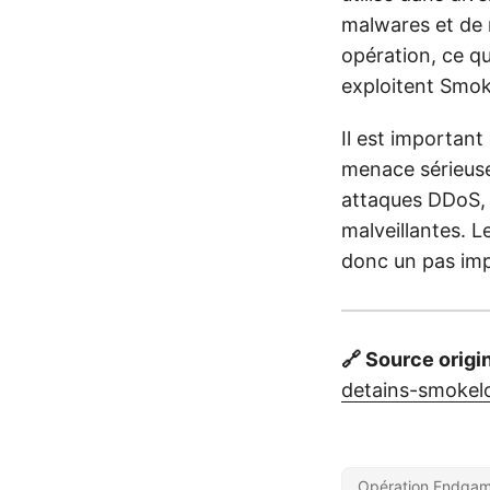
malwares et de 
opération, ce qu
exploitent Smok
Il est importan
menace sérieuse 
attaques DDoS, d
malveillantes. L
donc un pas impo
🔗 Source origi
detains-smokel
Opération Endga