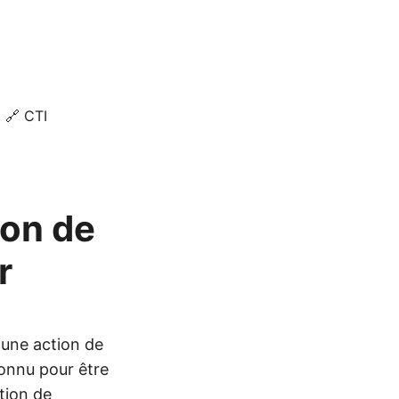
🔗 CTI
ion de
r
 une action de
connu pour être
ution de