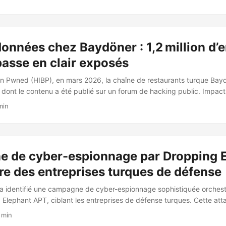
 turcs (particuliers et PME), avec des demandes de rançon modestes 
iques d’une approche volume/faible valeur. Le ciblage géographique 
orced via : ...
données chez Baydöner : 1,2 million d’e
asse en clair exposés
n Pwned (HIBP), en mars 2026, la chaîne de restaurants turque Bay
 dont le contenu a été publié sur un forum de hacking public. Impact 
resses e‑mail uniques exposées. Données compromises : noms, numéro
min
ce et surtout mots de passe en clair. Un petit nombre d’enregistrement
ité nationale turc et la date de naissance. Périmètre non affecté : selo
 données de paiement et financières n’ont pas été touchées. Données
 de cyber-espionnage par Dropping 
e des entreprises turques de défense
 a identifié une campagne de cyber-espionnage sophistiquée orchest
Elephant APT, ciblant les entreprises de défense turques. Cette atta
ear-phishing en se basant sur des thèmes de conférences pour piége
 min
ce par un fichier LNK malveillant se faisant passer pour une invitati