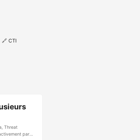
🔗 CTI
usieurs
a, Threat
 activement par