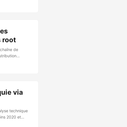
 est largement
incipalement au
réalise un
ges
 root
 chaîne de
tribution
, les écoles et
2026 par le
que) avec le
uie via
nalyse technique
ins 2020 et
e exclusivement