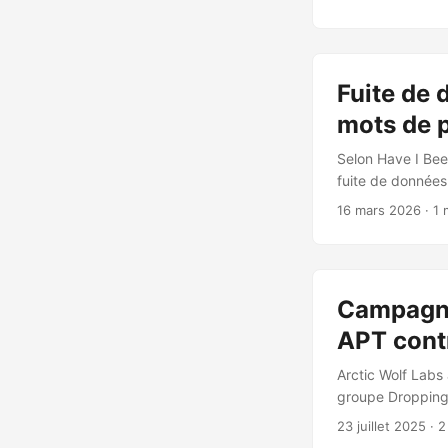
les utilisateurs
USD, caractérist
techniquement enf
Fuite de 
mots de p
Selon Have I Bee
fuite de données
1,2 million d’ad
16 mars 2026
· 1 
villes de résiden
le numéro d’ident
de Baydöner, les
Campagne
APT contr
Arctic Wolf Labs
groupe Dropping 
techniques de sp
23 juillet 2025
· 2
L’attaque commen