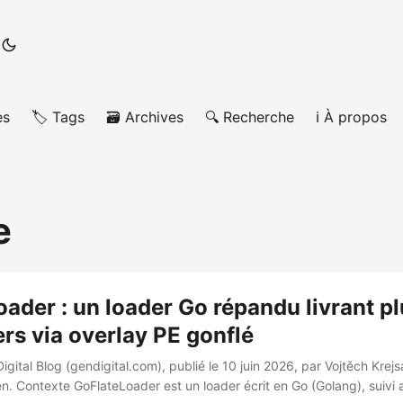
es
🏷️ Tags
🗃️ Archives
🔍 Recherche
ℹ️ À propos
e
ader : un loader Go répandu livrant pl
ers via overlay PE gonflé
igital Blog (gendigital.com), publié le 10 juin 2026, par Vojtěch Krejs
n. Contexte GoFlateLoader est un loader écrit en Go (Golang), suivi