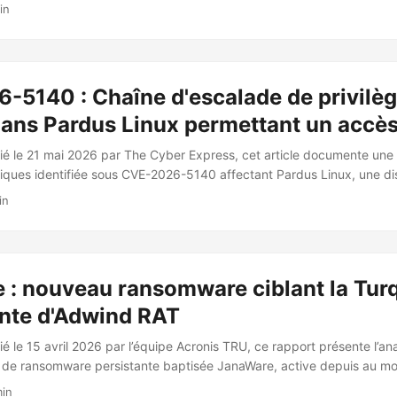
depuis début avril 2026. Malgré une conception technique simple, il
in
de 33 000 utilisateurs uniques ont été protégés depuis avril 2026, pr
gentine, Mexique, Turquie et Espagne. Mécanisme technique Le loader 
l de PE en mémoire selon le flux suivant : ...
-5140 : Chaîne d'escalade de privilè
dans Pardus Linux permettant un accès
ié le 21 mai 2026 par The Cyber Express, cet article documente une
itiques identifiée sous CVE-2026-5140 affectant Pardus Linux, une dis
BİTAK et largement déployée dans les institutions gouvernementales
in
turques. La vulnérabilité a été découverte et documentée le 13 mars 
ser. ⚠️ Vulnérabilité La faille reçoit un score CVSS v3.1 de 9.3 (Criti
: CVSS:3.1/AV:L/AC:L/PR:N/UI:N/S:C/C:H/I:H/A:H ...
: nouveau ransomware ciblant la Turq
ante d'Adwind RAT
é le 15 avril 2026 par l’équipe Acronis TRU, ce rapport présente l’a
de ransomware persistante baptisée JanaWare, active depuis au mo
vité en novembre 2025. 🎯 Ciblage et victimologie La campagne cibl
min