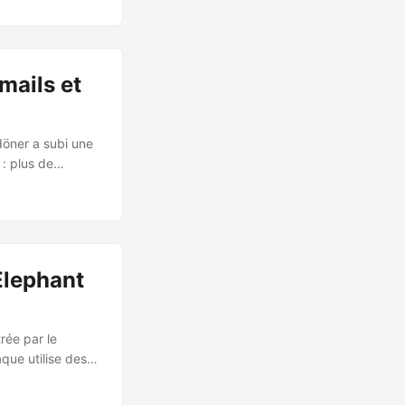
de 200 à 400
est
mails et
döner a subi une
: plus de
s de téléphone,
s incluait aussi
n la notification
 exposées 🧾 ...
Elephant
rée par le
que utilise des
r les victimes.
on à une