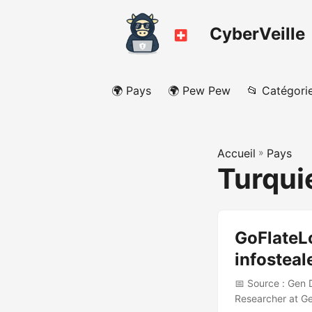
CyberVeille
🌍 Pays
🌍 Pew Pew
📂 Catégori
Accueil
»
Pays
Turqui
GoFlateLo
infosteal
📅 Source : Gen D
Researcher at Ge