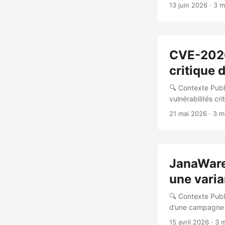
Gen Threat Labs 
13 juin 2026
· 3 m
distribué : plus 
Brésil, Inde, Ar
chargement manue
CVE-2026
critique 
🔍 Contexte Publ
vulnérabilités cr
maintenue par TÜ
21 mai 2026
· 3 m
les entreprises 
chercheur Çağrı E
vecteur suivant 
JanaWare 
une vari
🔍 Contexte Publi
d’une campagne 
toujours en acti
15 avril 2026
· 3 