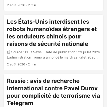
conclusion réussie de son exercice de coordination
2 août 2026
· 2 min
transfrontalière (Cross-Border Coordination Exercise,
CBCE) 2026, achevé le 18 mai 2026. Cet exercice s’inscrit
dans la continuité de celui de 2024 et vise à renforcer la
Les États-Unis interdisent les
résilience cyber du secteur financier à l’échelle des sept
robots humanoïdes étrangers et
pays membres du G7. 🎯 Objectifs et déroulement
L’exercice a simulé une cyberattaque de grande ampleur
les onduleurs chinois pour
touchant simultanément l’ensemble des juridictions G7. Il a
raisons de sécurité nationale
réuni : ...
📰 Source : BBC News | Date de publication : 29 juillet 2026
L’administration Trump a annoncé le mardi 29 juillet 2026
une interdiction portant sur les importations de robots
2 août 2026
· 2 min
humanoïdes et quadrupèdes étrangers, ainsi que sur les
onduleurs de puissance (utilisés dans les centres de
données et panneaux solaires). La Federal Communications
Russie : avis de recherche
Commission (FCC), présidée par Brendan Carr, a ajouté ces
international contre Pavel Durov
équipements à sa Covered List — registre des biens et
services jugés à risque pour la sécurité nationale
pour complicité de terrorisme via
américaine. ...
Telegram