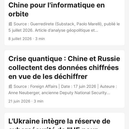
groupe Turla. Le cyberécosystème russe dénoncé englobe
Chine pour l'informatique en
: ...
orbite
📰 Source : Guerredirete (Substack, Paolo Marelli), publié le
5 juillet 2026. Article d’analyse géopolitique et
technologique sur l’émergence des infrastructures de calcul
8 juillet 2026
· 3 min
en orbite. 🌍 Contexte énergétique et technologique Les
data centers consomment 1,5% de l’électricité mondiale
(415 TWh en 2024), une part amenée à doubler d’ici 2030
Crise quantique : Chine et Russie
selon l’Agence Internationale de l’Énergie, principalement
collectent des données chiffrées
sous l’effet de l’IA générative. Face à la saturation des
réseaux électriques terrestres, gouvernements et
en vue de les déchiffrer
entreprises technologiques se tournent vers l’espace. ...
📰 Source : Foreign Affairs | Date : 17 juin 2026 | Auteure :
Anne Neuberger, ancienne Deputy National Security
Adviser (2021-2025), désormais General Partner chez a16z
21 juin 2026
· 3 min
et Distinguished Fellow à Stanford. Contexte général
L’article analyse la menace stratégique que représentent
les technologies quantiques pour la sécurité nationale, en
L'Ukraine intègre la réserve de
particulier la capacité future à casser les algorithmes de