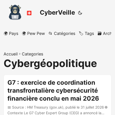
CyberVeille
🌍 Pays
🌍 Pew Pew
📂 Catégories
🏷️ Tags
🗃️ Archi
Accueil
»
Categories
Cybergéopolitique
G7 : exercice de coordination
transfrontalière cybersécurité
financière conclu en mai 2026
📅 Source : HM Treasury (gov.uk), publié le 31 juillet 2026 🌐
Contexte Le G7 Cyber Expert Group (CEG) a annoncé la