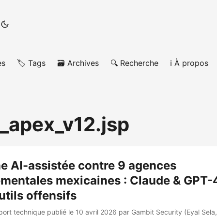
es
🏷️ Tags
🗃️ Archives
🔍 Recherche
ℹ️ À propos
_apex_v12.jsp
 AI-assistée contre 9 agences
mentales mexicaines : Claude & GPT-4
ils offensifs
rt technique publié le 10 avril 2026 par Gambit Security (Eyal Sela,