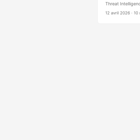
Threat Intellige
utilisés dans la 
12 avril 2026
· 10
de reconnaissanc
neuf organisatio
Administración T
wide, API de req
certificats fisc
véhicules, 3,6M 
civils, centaines
patients, 17K vi
infrastructure v
rootkits déployés
exfiltrés, pool 
mots de passe en
d’offres Tamauli
Rôle des platef
d’exécution distan
d’exploits, const
credentials, anti-