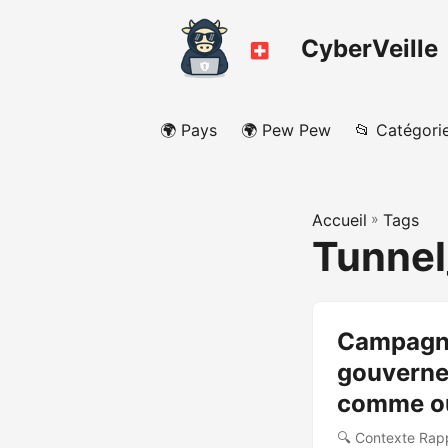
CyberVeille
🌍 Pays
🌍 Pew Pew
📂 Catégori
Accueil
»
Tags
Tunnel
Campagne
gouverne
comme out
🔍 Contexte Rappo