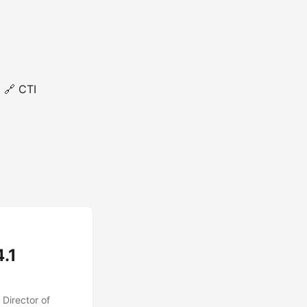
🔗 CTI
.1
 Director of