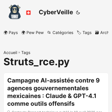
CyberVeille
🌍 Pays
🌍 Pew Pew
📂 Catégories
🏷️ Tags
🗃️ Archi
Accueil
»
Tags
Struts_rce.py
Campagne AI-assistée contre 9
agences gouvernementales
mexicaines : Claude & GPT-4.1
comme outils offensifs