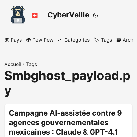
CyberVeille
🌍 Pays
🌍 Pew Pew
📂 Catégories
🏷️ Tags
🗃️ Archi
Accueil
»
Tags
Smbghost_payload.p
y
Campagne AI-assistée contre 9
agences gouvernementales
mexicaines : Claude & GPT-4.1