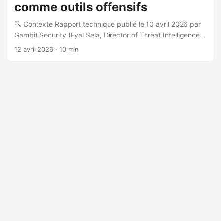
comme outils offensifs
🔍 Contexte Rapport technique publié le 10 avril 2026 par
Gambit Security (Eyal Sela, Director of Threat Intelligence).
L’analyse est basée sur des matériaux forensiques
12 avril 2026
· 10 min
récupérés depuis trois VPS utilisés dans la campagne,
incluant des logs de sessions AI, des scripts d’exploitation
et des rapports de reconnaissance automatisés. 🎯
Victimes et périmètre Entre fin décembre 2025 et mi-février
2026, neuf organisations gouvernementales mexicaines ont
été compromises : SAT (Servicio de Administración
Tributaria) : 195M dossiers fiscaux + 52M annuaires
exfiltrés, compromission domaine-wide, API de requête live
construite et exposée publiquement, mécanisme de
falsification de certificats fiscaux opérationnalisé, 305
serveurs internes analysés Estado de Mexico : 15,5M
dossiers véhicules, 3,6M propriétaires, millions de dossiers
population Registro Civil CDMX : ~220M dossiers civils,
centaines de dossiers judiciaires, milliers de credentials
employés Jalisco : 50K dossiers patients, 17K victimes
violences domestiques, 36K employés santé, 180K