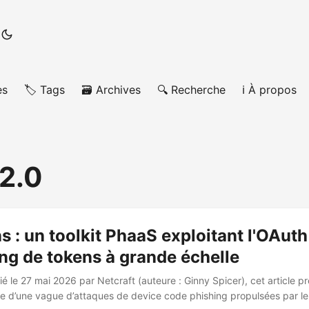
es
🏷️ Tags
🗃️ Archives
🔍 Recherche
ℹ️ À propos
2.0
s : un toolkit PhaaS exploitant l'OAuth
ng de tokens à grande échelle
é le 27 mai 2026 par Netcraft (auteure : Ginny Spicer), cet article p
e d’une vague d’attaques de device code phishing propulsées par le 