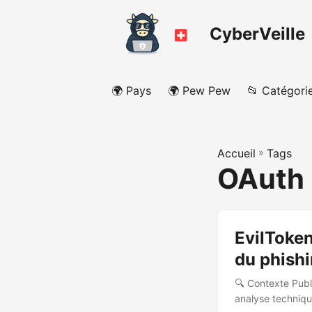
CyberVeille
🌍 Pays
🌍 Pew Pew
📂 Catégori
Accueil
»
Tags
OAuth 
EvilToken
du phishi
🔍 Contexte Publi
analyse techniqu