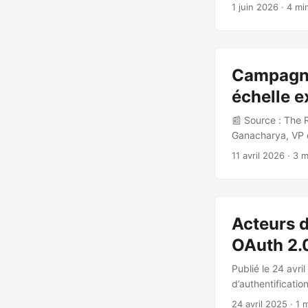
EvilTokens, ains
1 juin 2026
· 4 mi
⚙️ Mécanisme d’a
2.0 : L’attaquant
login.microsofto
nécessitant une 
Campagne
chargement (réini
l’URL de vérifica
échelle e
l’endpoint token,
📰 Source : The 
de la victime Le
Ganacharya, VP d
pour mobile, méc
le 7 avril 2026.
clic droit, obfusc
11 avril 2026
· 3 m
2.0 cible des ce
distinctes lancé
et uniques, rendan
Acteurs d
OAuth 2.
Publié le 24 avri
d’authentificati
victimes sont pri
24 avril 2025
· 1 